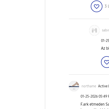
3
sabı
‎01-2
Az b
northame
Active 
‎01-25-2026
05:49
F.ark etmeden S