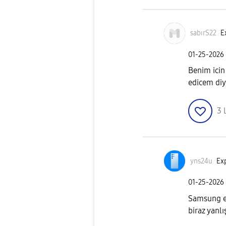
sabırS22
E
‎01-25-2026
Benim icin
edicem diy
3
yns24u
Exp
‎01-25-2026
Samsung ek
biraz yanlı