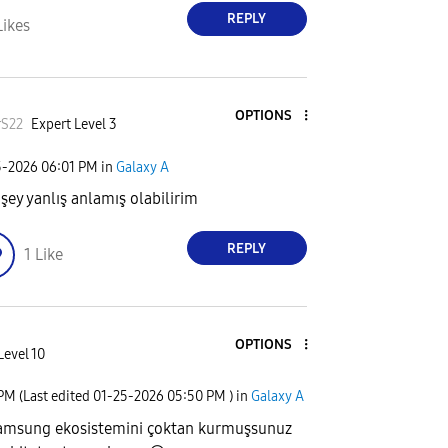
REPLY
Likes
OPTIONS
rS22
Expert Level 3
5-2026
06:01 PM
in
Galaxy A
işey yanlış anlamış olabilirim
REPLY
1
Like
OPTIONS
Level 10
 PM
(Last edited
‎01-25-2026
05:50 PM
) in
Galaxy A
amsung ekosistemini çoktan kurmuşsunuz