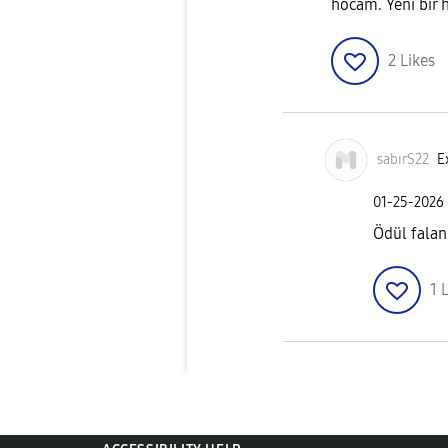
hocam. Yeni bir 
2
Likes
sabırS22
E
‎01-25-2026
Ödül falan
1
L