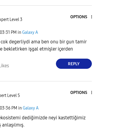
OPTIONS
xpert Level 3
03:31 PM
in
Galaxy A
 cok degerliydi ama ben onu bir gun tamir
e bekletirken işgal etmişler içerden
REPLY
Likes
OPTIONS
ert Level 5
03:36 PM
in
Galaxy A
osistemi dediğimizde neyi kastettiğimiz
ş anlaşılmış.