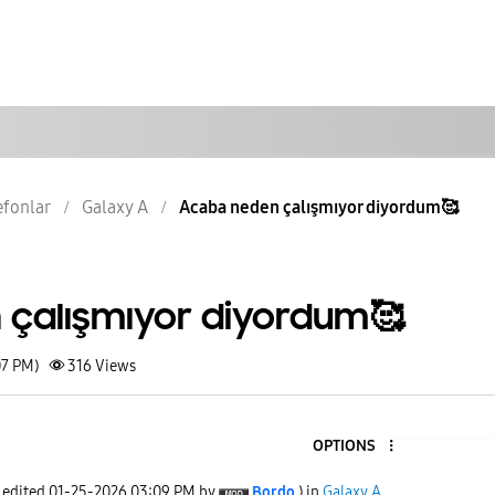
lefonlar
Galaxy A
Acaba neden çalışmıyor diyordum🥰
çalışmıyor diyordum🥰
07 PM)
316
Views
OPTIONS
t edited
‎01-25-2026
03:09 PM
by
Bordo
) in
Galaxy A