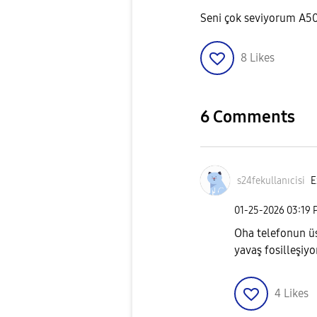
Seni çok seviyorum A50
8
Likes
6 Comments
s24fekullanıcis
i
E
‎01-25-2026
03:19 
Oha telefonun ü
yavaş fosilleşiyo
4
Likes