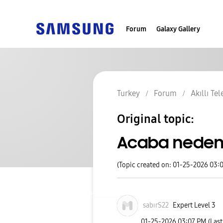
Forum
Galaxy Gallery
Turkey
Forum
Akıllı Te
Original topic:
Acaba neden 
(Topic created on: 01-25-2026 03:
sabırS22
Expert Level 3
‎01-25-2026
03:07 PM
(Las