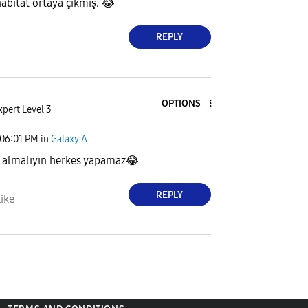
habitat ortaya çıkmış.
😂
REPLY
OPTIONS
xpert Level 3
06:01 PM
in
Galaxy A
 almalıyın herkes yapamaz
😂
REPLY
ike