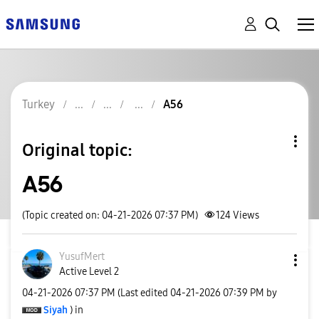
Turkey
A56
Original topic:
A56
(Topic created on: 04-21-2026 07:37 PM)
124
Views
YusufMert
Active Level 2
‎04-21-2026
07:37 PM
(Last edited
‎04-21-2026
07:39 PM
by
Siyah
) in