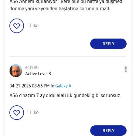
A56 Annem kullanıyor 1 kere bile bu hatta ya düşmedi
donma yani ve yeniden başlatma sorunu olmadı
1
Like
REPLY
ec1980
Active Level 8
‎04-21-2026
08:56 PM
in
Galaxy A
A56 cihazım 7 ay oldu alalı ilk gündeki gibi sorunsuz
1
Like
REPLY