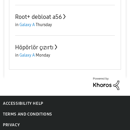
Root+ debloat a56
in
Galaxy A
Thursday
Höpörlör çızırtı
in
Galaxy A
Monday
ACCESSIBILITY HELP
TERMS AND CONDITIONS
PRIVACY