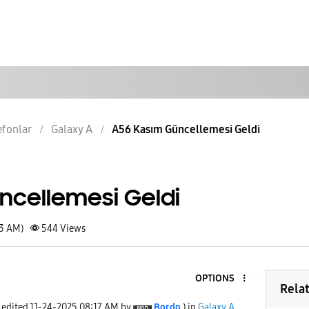
lefonlar
Galaxy A
A56 Kasım Güncellemesi Geldi
ncellemesi Geldi
03 AM)
544
Views
OPTIONS
Rela
t edited
‎11-24-2025
08:17 AM
by
Bordo
) in
Galaxy A