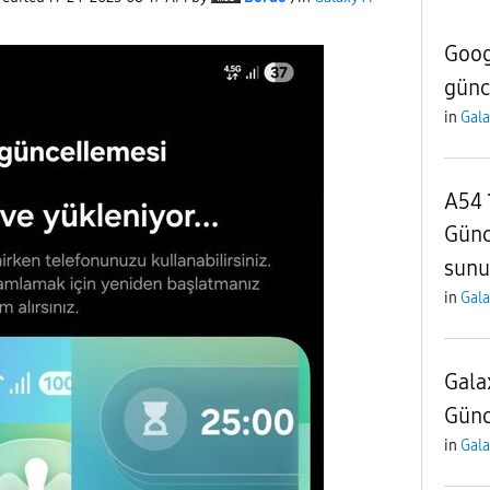
Goog
günc
in
Gala
A54 
Günc
sunu
in
Gala
Gala
Günc
in
Gala