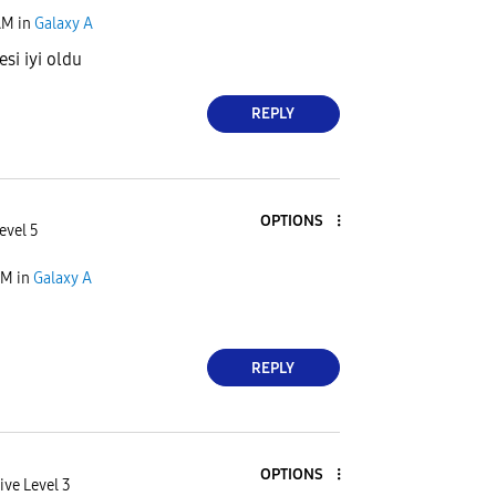
AM
in
Galaxy A
si iyi oldu
REPLY
OPTIONS
evel 5
AM
in
Galaxy A
REPLY
OPTIONS
ive Level 3