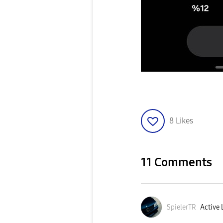
8
Likes
11 Comments
SpielerTR
Active 