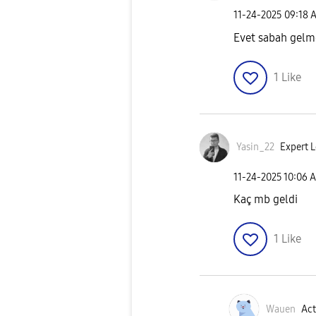
‎11-24-2025
09:18 
Evet sabah gelme
1
Like
Yasin_22
Expert L
‎11-24-2025
10:06 
Kaç mb geldi
1
Like
Wauen
Act