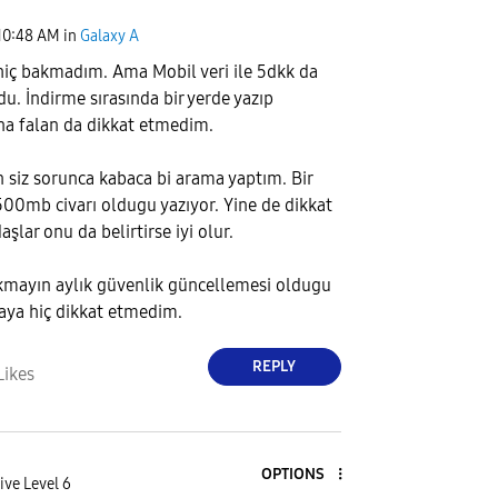
10:48 AM
in
Galaxy A
hiç bakmadım. Ama Mobil veri ile 5dkk da
du. İndirme sırasında bir yerde yazıp
a falan da dikkat etmedim.
n siz sorunca kabaca bi arama yaptım. Bir
500mb civarı oldugu yazıyor. Yine de dikkat
şlar onu da belirtirse iyi olur.
mayın aylık güvenlik güncellemesi oldugu
taya hiç dikkat etmedim.
REPLY
Likes
OPTIONS
ive Level 6