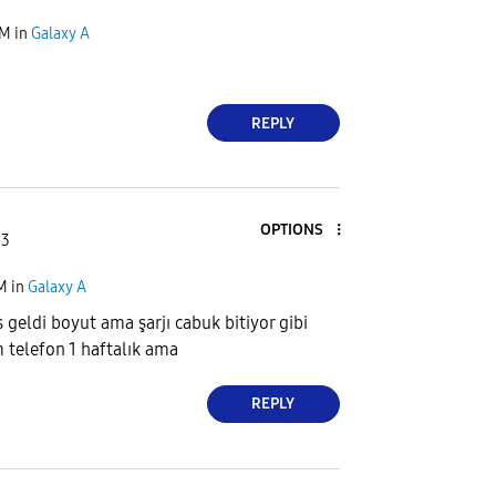
AM
in
Galaxy A
REPLY
OPTIONS
 3
AM
in
Galaxy A
geldi boyut ama şarjı cabuk bitiyor gibi
m telefon 1 haftalık ama
REPLY