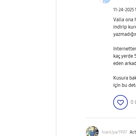
‎11-24-2025
Valla ona 
indirip kur
yazmadığın
Internette
kaç yerde 
eden arkada
Kusura bak
için bu de
0
İnanUyar1907
Act