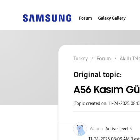
Forum
Galaxy Gallery
Turkey
Forum
Akıllı Te
Original topic:
A56 Kasım Gü
(Topic created on: 11-24-2025 08:
Wauen
Active Level 3
‎11-24-2025
08:03 AM
(Las