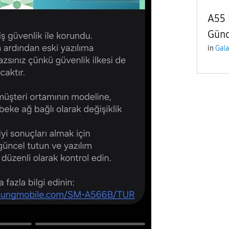
A55 
Günc
in
Gala