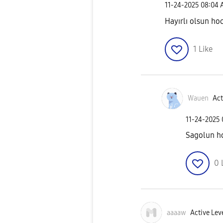
‎11-24-2025
08:04 
Hayırlı olsun h
1
Like
Wauen
Act
‎11-24-2025
Sagolun h
0
aaaaw
Active Leve