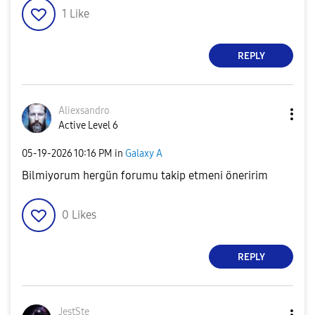
1
Like
REPLY
Aliexsandro
Active Level 6
‎05-19-2026
10:16 PM
in
Galaxy A
Bilmiyorum hergün forumu takip etmeni öneririm
0
Likes
REPLY
JestSte