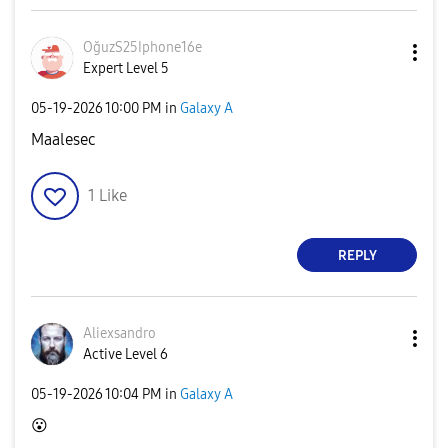
OğuzS25Iphone16
e
Expert Level 5
‎05-19-2026
10:00 PM
in
Galaxy A
Maalesec
1
Like
REPLY
Aliexsandro
Active Level 6
‎05-19-2026
10:04 PM
in
Galaxy A
😮