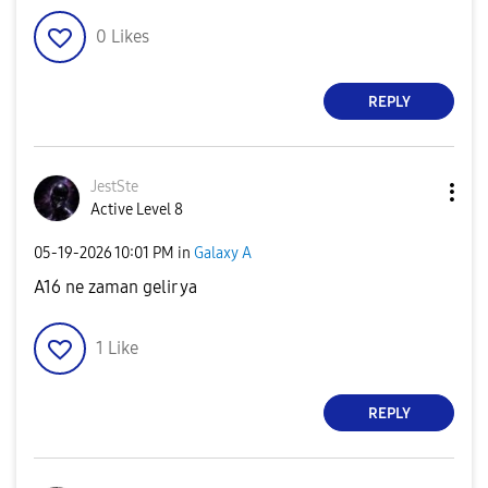
0
Likes
REPLY
JestSte
Active Level 8
‎05-19-2026
10:01 PM
in
Galaxy A
A16 ne zaman gelir ya
1
Like
REPLY