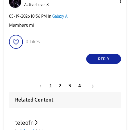
Active Level 8
‎05-19-2026
10:36 PM
in
Galaxy A
Members mi
0
Likes
REPLY
1
2
3
4
Related Content
teleofn