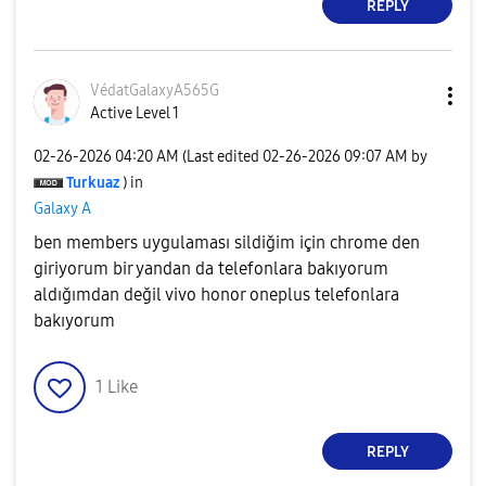
REPLY
VédatGalaxyA565
G
Active Level 1
‎02-26-2026
04:20 AM
(Last edited
‎02-26-2026
09:07 AM
by
Turkuaz
) in
Galaxy A
ben members uygulaması sildiğim için chrome den
giriyorum bir yandan da telefonlara bakıyorum
aldığımdan değil vivo honor oneplus telefonlara
bakıyorum
1
Like
REPLY