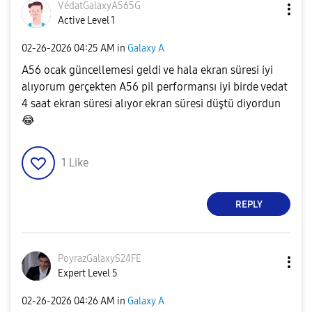
VédatGalaxyA565
G
Active Level 1
‎02-26-2026
04:25 AM
in
Galaxy A
A56 ocak güncellemesi geldi ve hala ekran süresi iyi
alıyorum gerçekten A56 pil performansı iyi birde vedat
4 saat ekran süresi alıyor ekran süresi düştü diyordun
😂
1
Like
REPLY
PoyrazGalaxyS24
FE
Expert Level 5
‎02-26-2026
04:26 AM
in
Galaxy A