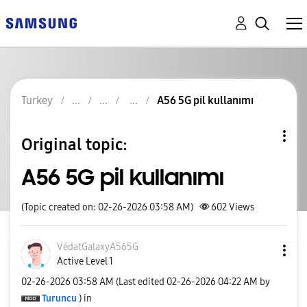
Turkey
A56 5G pil kullanımı
Original topic:
A56 5G pil kullanımı
(Topic created on: 02-26-2026 03:58 AM)
602
Views
VédatGalaxyA565
G
Active Level 1
‎02-26-2026
03:58 AM
(Last edited
‎02-26-2026
04:22 AM
by
Turuncu
) in