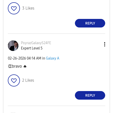
3
Likes
REPLY
PoyrazGalaxyS24
FE
Expert Level 5
‎02-26-2026
04:14 AM
in
Galaxy A
👏
bravo
🔥
2
Likes
REPLY