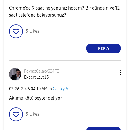
Chrome'da 9 saat ne yaptınız hocam? Bir günde niye 12
saat telefona bakıyorsunuz?
5
Likes
REPLY
PoyrazGalaxyS24
FE
Expert Level 5
‎02-26-2026
04:10 AM
in
Galaxy A
Aklıma kötü şeyler geliyor
5
Likes