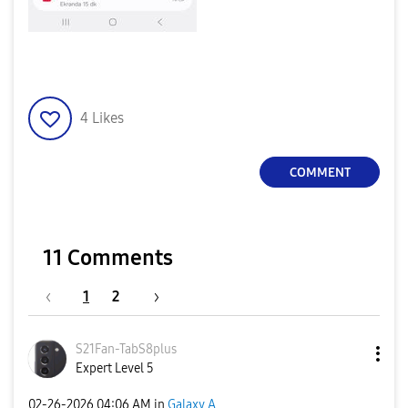
4
Likes
COMMENT
11 Comments
1
2
S21Fan-TabS8plu
s
Expert Level 5
‎02-26-2026
04:06 AM
in
Galaxy A