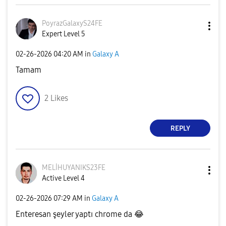
PoyrazGalaxyS24
FE
Expert Level 5
‎02-26-2026
04:20 AM
in
Galaxy A
Tamam
2
Likes
REPLY
MELİHUYANIKS23F
E
Active Level 4
‎02-26-2026
07:29 AM
in
Galaxy A
Enteresan şeyler yaptı chrome da
😂