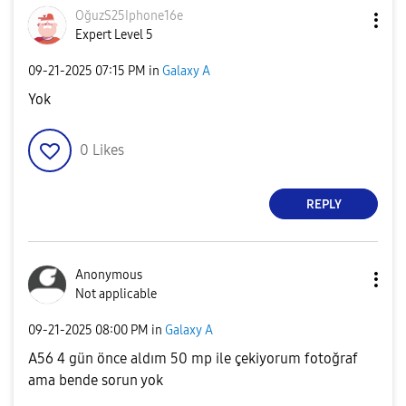
OğuzS25Iphone16
e
Expert Level 5
‎09-21-2025
07:15 PM
in
Galaxy A
Yok
0
Likes
REPLY
Anonymous
Not applicable
‎09-21-2025
08:00 PM
in
Galaxy A
A56 4 gün önce aldım 50 mp ile çekiyorum fotoğraf
ama bende sorun yok