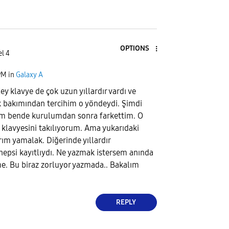
OPTIONS
el 4
PM
in
Galaxy A
y klavye de çok uzun yıllardır vardı ve
lık bakımından tercihim o yöndeydi. Şimdi
yım bende kurulumdan sonra farkettim. O
 klavyesini takılıyorum. Ama yukarıdaki
rım yamalak. Diğerinde yıllardır
epsi kayıtlıydı. Ne yazmak istersem anında
. Bu biraz zorluyor yazmada.. Bakalım
REPLY