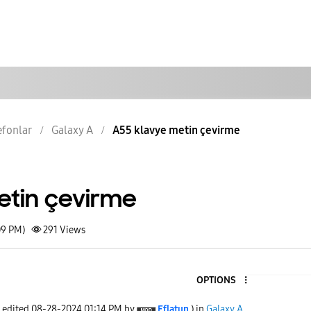
lefonlar
Galaxy A
A55 klavye metin çevirme
etin çevirme
09 PM)
291
Views
OPTIONS
t edited
‎08-28-2024
01:14 PM
by
Eflatun
) in
Galaxy A