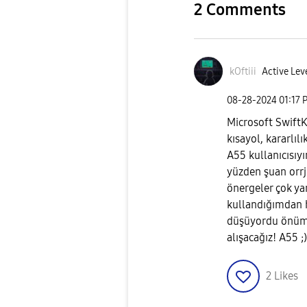
2 Comments
kOftiii
Active Lev
‎08-28-2024
01:17 
Microsoft SwiftKe
kısayol, kararlı
A55 kullanıcısı
yüzden şuan orrj
önergeler çok ya
kullandığımdan h
düşüyordu önüme
alışacağız! A55 ;)
2
Likes