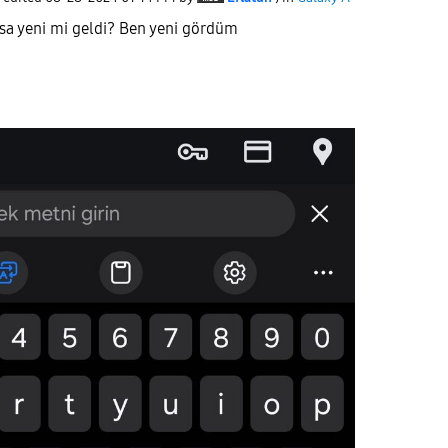
ksa yeni mi geldi? Ben yeni gördüm