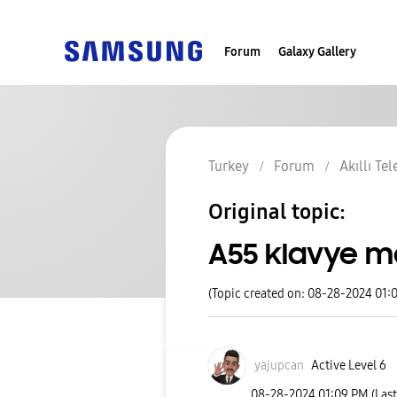
Forum
Galaxy Gallery
Turkey
Forum
Akıllı Te
Original topic:
A55 klavye m
(Topic created on: 08-28-2024 01:
yajupcan
Active Level 6
‎08-28-2024
01:09 PM
(Las