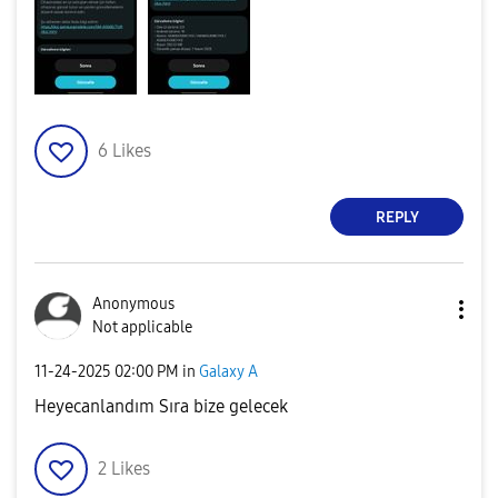
6
Likes
REPLY
Anonymous
Not applicable
‎11-24-2025
02:00 PM
in
Galaxy A
Heyecanlandım Sıra bize gelecek
2
Likes