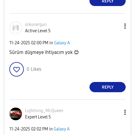
REPLY
orkunergun
Active Level 5
‎11-24-2025
02:00 PM
in
Galaxy A
Sürüm düşmeye ihtiyacım yok
😊
0
Likes
REPLY
Lıghtnıng_McQue
en
Expert Level 5
‎11-24-2025
02:02 PM
in
Galaxy A