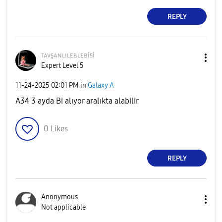
REPLY
ᴛᴀᴠşᴀɴʟɪʟᴇʙʟᴇʙi
si
Expert Level 5
‎11-24-2025
02:01 PM
in
Galaxy A
A34 3 ayda Bi alıyor aralıkta alabilir
0
Likes
REPLY
Anonymous
Not applicable