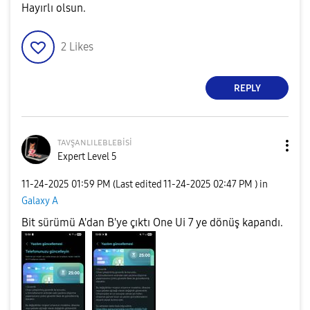
Hayırlı olsun.
2
Likes
REPLY
ᴛᴀᴠşᴀɴʟɪʟᴇʙʟᴇʙi
si
Expert Level 5
‎11-24-2025
01:59 PM
(Last edited
‎11-24-2025
02:47 PM
) in
Galaxy A
Bit sürümü A'dan B'ye çıktı One Ui 7 ye dönüş kapandı.