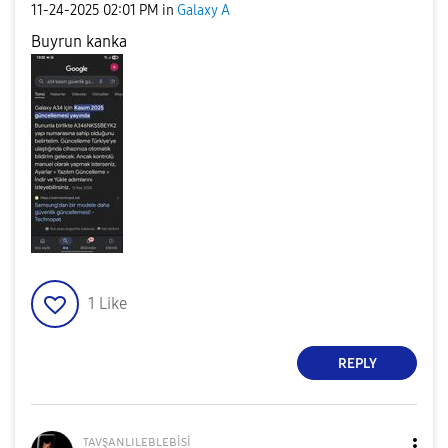
‎11-24-2025
02:01 PM
in
Galaxy A
Buyrun kanka
1
Like
REPLY
ᴛᴀᴠşᴀɴʟɪʟᴇʙʟᴇʙi
si