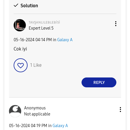
Solution
ᴛᴀᴠşᴀɴʟɪʟᴇʙʟᴇʙi
si
Expert Level 5
‎05-16-2024
04:14 PM
in
Galaxy A
Cok iyi
1
Like
REPLY
Anonymous
Not applicable
‎05-16-2024
04:19 PM
in
Galaxy A