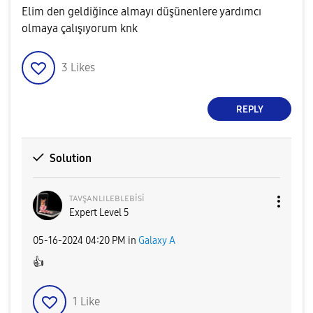
Elim den geldiğince almayı düşünenlere yardımcı
olmaya çalışıyorum knk
3
Likes
REPLY
Solution
ᴛᴀᴠşᴀɴʟɪʟᴇʙʟᴇʙi
si
Expert Level 5
‎05-16-2024
04:20 PM
in
Galaxy A
👍
1
Like