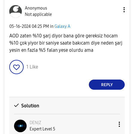
Anonymous
Not applicable
‎05-16-2024
04:25 PM
in
Galaxy A
AOD zaten %10 şarj diyor bana göre gereksiz hocam
%10 çok yiyor bir saniye saate bakıcam diye neden şarj
yesin en fazla %5 falan yese olurdu ama
1
Like
REPLY
Solution
DENỊZ
Expert Level 5