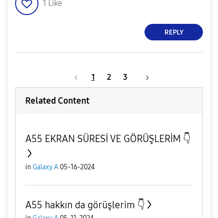
1
Like
REPLY
1
2
3
Related Content
A55 EKRAN SÜRESİ VE GÖRÜŞLERİM 👇
in
Galaxy A
05-16-2024
A55 hakkın da görüşlerim 👇