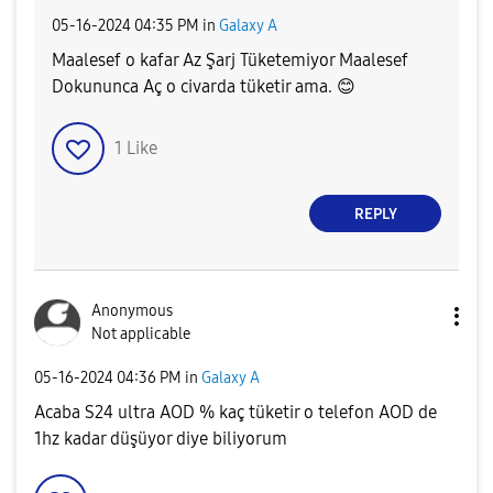
‎05-16-2024
04:35 PM
in
Galaxy A
Maalesef o kafar Az Şarj Tüketemiyor Maalesef
Dokununca Aç o civarda tüketir ama.
😊
1
Like
REPLY
Anonymous
Not applicable
‎05-16-2024
04:36 PM
in
Galaxy A
Acaba S24 ultra AOD % kaç tüketir o telefon AOD de
1hz kadar düşüyor diye biliyorum