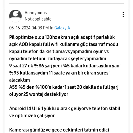
Anonymous
Not applicable
‎05-16-2024
04:03 PM
in
Galaxy A
Pil optimize oldu 120hz ekran açık adaptif parlaklık
açık AOD kapalı full wifi kullanımı güç tasarraf modu
kapalı telefon da kısıtlama vs yapmadım oyun vs
oynadım telefonu zorlayacak şeyler yapmadım
9 saat 27 dk %86 şarj yedi %5 kadar kullansaydım yani
%95 kullansaydım 11 saate yakın bir ekran süresi
alacaktım
A55 %5 den %100'e kadar 1 saat 20 dakila da full şarj
oluyor 25 wontaj destekliyor
Android 14 UI 6.1 yüklü olarak geliyor ve telefon stabil
ve optimizeli çalışıyor
Kamerası gündüz ve gece cekimleri tatmin edici