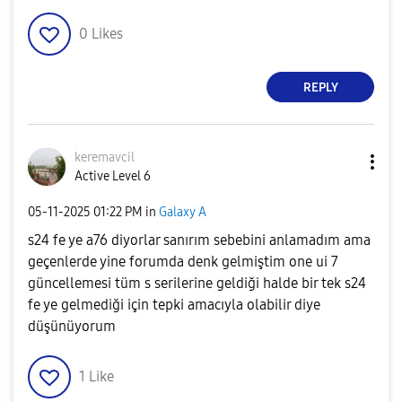
0
Likes
REPLY
keremavcil
Active Level 6
‎05-11-2025
01:22 PM
in
Galaxy A
s24 fe ye a76 diyorlar sanırım sebebini anlamadım ama
geçenlerde yine forumda denk gelmiştim one ui 7
güncellemesi tüm s serilerine geldiği halde bir tek s24
fe ye gelmediği için tepki amacıyla olabilir diye
düşünüyorum
1
Like