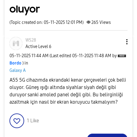
oluyor
(Topic created on: 05-11-2025 12:01 PM)
265
Views
WS28
Active Level 6
‎05-11-2025
11:44 AM
(Last edited
‎05-11-2025
11:48 AM
by
Bordo
) in
Galaxy A
A55 5G cihazımda ekrandaki kenar çerçeveleri çok belli
oluyor. Güneş ışığı altında siyahlar siyah değil gibi
duruyor sanki amoled panel değil gibi. Bu belirginliği
azaltmak için nasıl bir ekran koruyucu takmalıyım?
1
Like