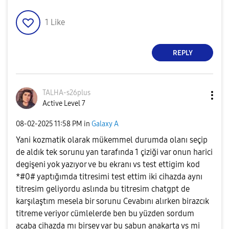
1
Like
REPLY
TALHA-s26plus
Active Level 7
‎08-02-2025
11:58 PM
in
Galaxy A
Yani kozmatik olarak mükemmel durumda olanı seçip
de aldık tek sorunu yan tarafında 1 çiziği var onun harici
degişeni yok yazıyor ve bu ekranı vs test ettigim kod
*#0# yaptığımda titresimi test ettim iki cihazda aynı
titresim geliyordu aslında bu titresim chatgpt de
karşılaştım mesela bir sorunu Cevabını alırken birazcık
titreme veriyor cümlelerde ben bu yüzden sordum
acaba cihazda mı birsey var bu sabun anakarta vs mi