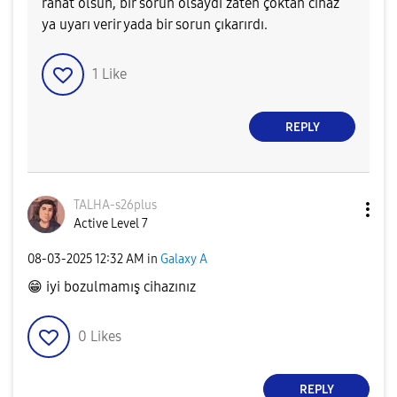
rahat olsun, bir sorun olsaydı zaten çoktan cihaz
ya uyarı verir yada bir sorun çıkarırdı.
1
Like
REPLY
TALHA-s26plus
Active Level 7
‎08-03-2025
12:32 AM
in
Galaxy A
😁
iyi bozulmamış cihazınız
0
Likes
REPLY