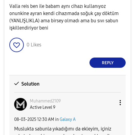
Valla reis ben ile babam aynı cihazı kullanıyoz
onunkine ayran kendi cihazımada soğuk çay döktüm
(YANLIŞLIKLA) ama birsey olmadı ama bu sıvı sabun
işkillendiriyor beni
0
Likes
REPLY
Solution
Muhammed2109
Active Level 9
‎08-03-2025
12:30 AM
in
Galaxy A
Muslukta sabunla yıkadığımı da ekleyim, içiniz