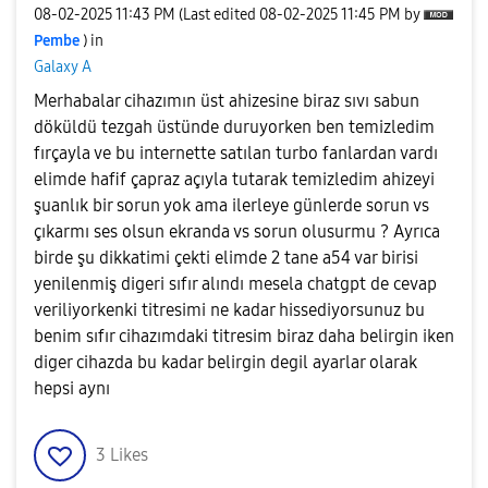
‎08-02-2025
11:43 PM
(Last edited
‎08-02-2025
11:45 PM
by
Pembe
) in
Galaxy A
Merhabalar cihazımın üst ahizesine biraz sıvı sabun
döküldü tezgah üstünde duruyorken ben temizledim
fırçayla ve bu internette satılan turbo fanlardan vardı
elimde hafif çapraz açıyla tutarak temizledim ahizeyi
şuanlık bir sorun yok ama ilerleye günlerde sorun vs
çıkarmı ses olsun ekranda vs sorun olusurmu ? Ayrıca
birde şu dikkatimi çekti elimde 2 tane a54 var birisi
yenilenmiş digeri sıfır alındı mesela chatgpt de cevap
veriliyorkenki titresimi ne kadar hissediyorsunuz bu
benim sıfır cihazımdaki titresim biraz daha belirgin iken
diger cihazda bu kadar belirgin degil ayarlar olarak
hepsi aynı
3
Likes