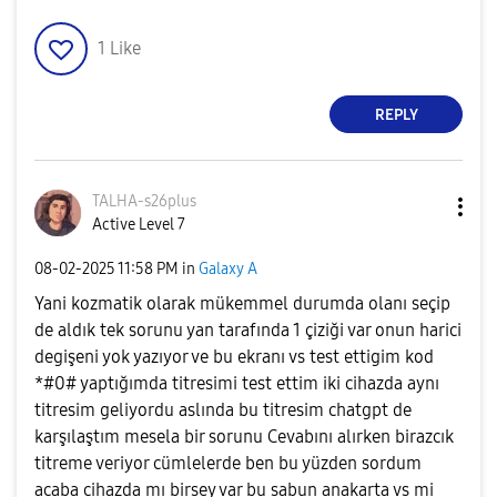
1
Like
REPLY
TALHA-s26plus
Active Level 7
‎08-02-2025
11:58 PM
in
Galaxy A
Yani kozmatik olarak mükemmel durumda olanı seçip
de aldık tek sorunu yan tarafında 1 çiziği var onun harici
degişeni yok yazıyor ve bu ekranı vs test ettigim kod
*#0# yaptığımda titresimi test ettim iki cihazda aynı
titresim geliyordu aslında bu titresim chatgpt de
karşılaştım mesela bir sorunu Cevabını alırken birazcık
titreme veriyor cümlelerde ben bu yüzden sordum
acaba cihazda mı birsey var bu sabun anakarta vs mi