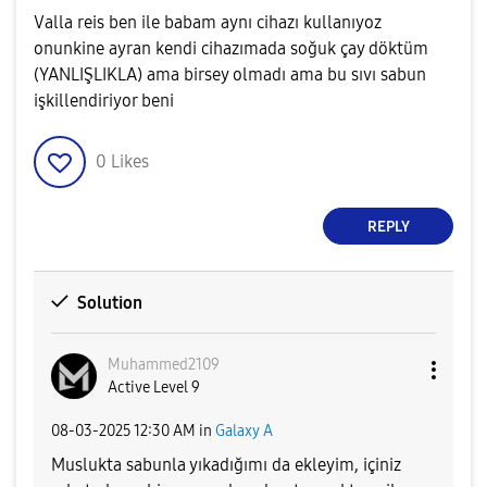
Valla reis ben ile babam aynı cihazı kullanıyoz
onunkine ayran kendi cihazımada soğuk çay döktüm
(YANLIŞLIKLA) ama birsey olmadı ama bu sıvı sabun
işkillendiriyor beni
0
Likes
REPLY
Solution
Muhammed2109
Active Level 9
‎08-03-2025
12:30 AM
in
Galaxy A
Muslukta sabunla yıkadığımı da ekleyim, içiniz