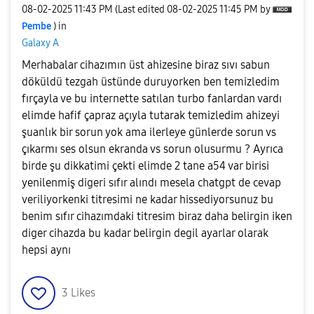
‎08-02-2025
11:43 PM
(Last edited
‎08-02-2025
11:45 PM
by
Pembe
) in
Galaxy A
Merhabalar cihazımın üst ahizesine biraz sıvı sabun
döküldü tezgah üstünde duruyorken ben temizledim
fırçayla ve bu internette satılan turbo fanlardan vardı
elimde hafif çapraz açıyla tutarak temizledim ahizeyi
şuanlık bir sorun yok ama ilerleye günlerde sorun vs
çıkarmı ses olsun ekranda vs sorun olusurmu ? Ayrıca
birde şu dikkatimi çekti elimde 2 tane a54 var birisi
yenilenmiş digeri sıfır alındı mesela chatgpt de cevap
veriliyorkenki titresimi ne kadar hissediyorsunuz bu
benim sıfır cihazımdaki titresim biraz daha belirgin iken
diger cihazda bu kadar belirgin degil ayarlar olarak
hepsi aynı
3
Likes