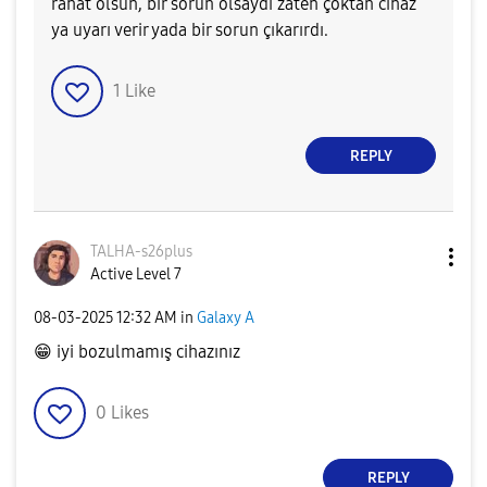
rahat olsun, bir sorun olsaydı zaten çoktan cihaz
ya uyarı verir yada bir sorun çıkarırdı.
1
Like
REPLY
TALHA-s26plus
Active Level 7
‎08-03-2025
12:32 AM
in
Galaxy A
😁
iyi bozulmamış cihazınız
0
Likes
REPLY