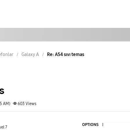
lefonlar
Galaxy A
Re: A54 sıvı temas
s
25 AM)
603
Views
OPTIONS
vel 7