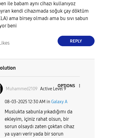
ben ile babam aynı cihazı kullanıyoz
ayran kendi cihazımada soğuk çay döktüm
LA) ama birsey olmadı ama bu sıvı sabun
iyor beni
REPLY
Likes
olution
OPTIONS
Muhammed2109
Active Level 9
‎08-03-2025
12:30 AM
in
Galaxy A
Muslukta sabunla yıkadığımı da
ekleyim, içiniz rahat olsun, bir
sorun olsaydı zaten çoktan cihaz
ya uyarı verir yada bir sorun