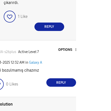
çıkarırdı.
1
Like
REPLY
OPTIONS
A-s26plus
Active Level 7
03-2025
12:32 AM
in
Galaxy A
i bozulmamış cihazınız
REPLY
0
Likes
olution