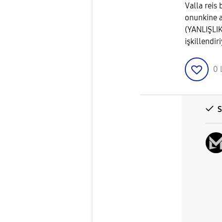
Valla reis 
onunkine 
(YANLIŞLIK
işkillendir
0
S