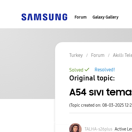
Forum
Galaxy Gallery
Turkey
Forum
Akıllı Te
Resolved!
Solved
Original topic:
A54 sıvı tema
(Topic created on: 08-03-2025 12:
TALHA-s26plus
Active Le