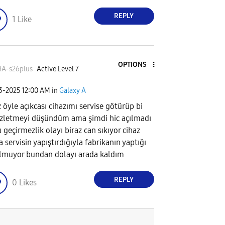
REPLY
1
Like
OPTIONS
A-s26plus
Active Level 7
03-2025
12:00 AM
in
Galaxy A
z öyle açıkcası cihazımı servise götürüp bi
zletmeyi düşündüm ama şimdi hic açılmadı
u geçirmezlik olayı biraz can sıkıyor cihaz
a servisin yapıştırdığıyla fabrikanın yaptığı
olmuyor bundan dolayı arada kaldım
REPLY
0
Likes