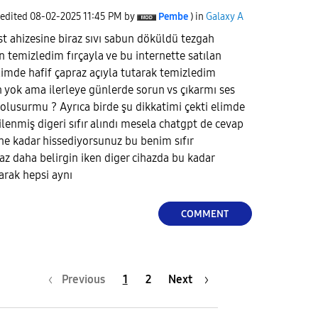
 edited
‎08-02-2025
11:45 PM
by
Pembe
) in
Galaxy A
t ahizesine biraz sıvı sabun döküldü tezgah
temizledim fırçayla ve bu internette satılan
limde hafif çapraz açıyla tutarak temizledim
un yok ama ilerleye günlerde sorun vs çıkarmı ses
olusurmu ? Ayrıca birde şu dikkatimi çekti elimde
nilenmiş digeri sıfır alındı mesela chatgpt de cevap
 ne kadar hissediyorsunuz bu benim sıfır
az daha belirgin iken diger cihazda bu kadar
larak hepsi aynı
COMMENT
Previous
1
2
Next