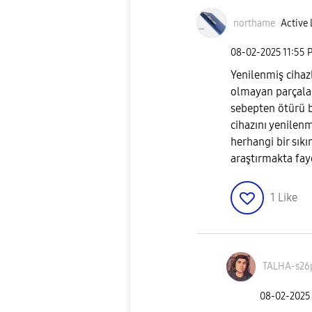
northame
Active 
‎08-02-2025
11:55 
Yenilenmiş cihaz
olmayan parçalar 
sebepten ötürü b
cihazını yenilen
herhangi bir sık
araştırmakta fay
1
Like
TALHA-s26
‎08-02-2025