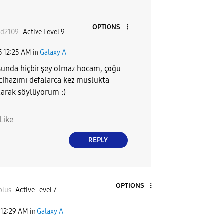
OPTIONS
d2109
Active Level 9
5
12:25 AM
in
Galaxy A
sunda hiçbir şey olmaz hocam, çoğu
ihazımı defalarca kez muslukta
larak söylüyorum :)
Like
REPLY
OPTIONS
plus
Active Level 7
12:29 AM
in
Galaxy A