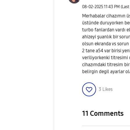
‎08-02-2025
11:43 PM
(Last
Merhabalar cihazımın üs
üstünde duruyorken ben 
turbo fanlardan vardı e
ahizeyi şuanlık bir sor
olsun ekranda vs sorun 
2 tane a54 var birisi ye
veriliyorkenki titresimi
cihazımdaki titresim bir
belirgin degil ayarlar o
3
Likes
11 Comments