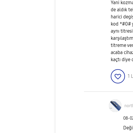
Yani kozm
de aldık te
harici degi
kod *#0# y
aynı titre
karşılaştı
titreme ve
acaba ciha
kaçtı diy
1
L
nor
‎08-
Deği