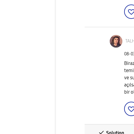
TALH
‎08-
Bira
temi
ve s
açıls
bir 
Solution