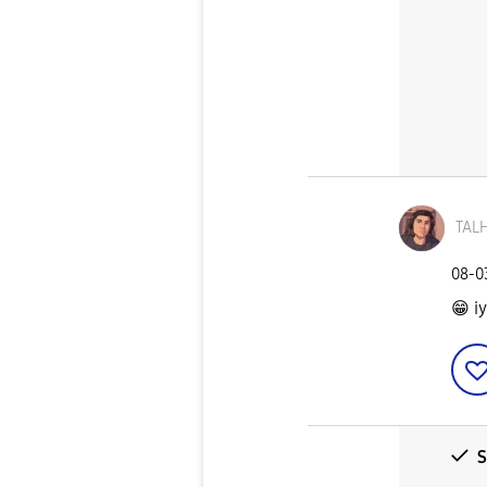
TALH
‎08-
😁
iy
S