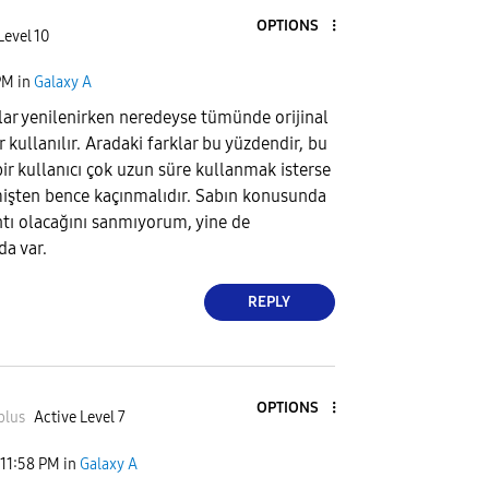
OPTIONS
Level 10
PM
in
Galaxy A
lar yenilenirken neredeyse tümünde orijinal
kullanılır. Aradaki farklar bu yüzdendir, bu
ir kullanıcı çok uzun süre kullanmak isterse
mişten bence kaçınmalıdır. Sabın konusunda
ıntı olacağını sanmıyorum, yine de
da var.
REPLY
OPTIONS
plus
Active Level 7
11:58 PM
in
Galaxy A