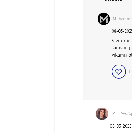
Muhamme
‎08-03-202
Sıvı konu
samsung c
yıkamış o
1
TALHA-s26
‎08-03-2025