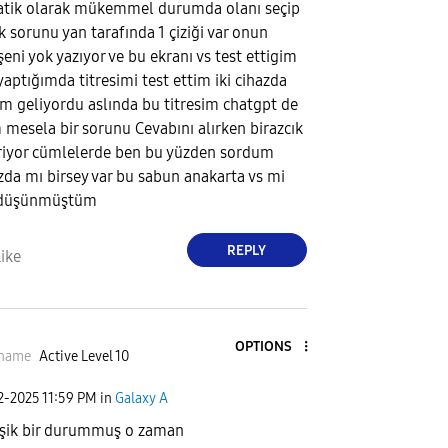
atik olarak mükemmel durumda olanı seçip
k sorunu yan tarafında 1 çiziği var onun
şeni yok yazıyor ve bu ekranı vs test ettigim
aptığımda titresimi test ettim iki cihazda
sim geliyordu aslında bu titresim chatgpt de
m mesela bir sorunu Cevabını alırken birazcık
riyor cümlelerde ben bu yüzden sordum
zda mı birsey var bu sabun anakarta vs mi
e düşünmüştüm
REPLY
ike
OPTIONS
thame
Active Level 10
02-2025
11:59 PM
in
Galaxy A
şik bir durummuş o zaman