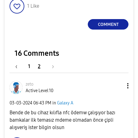
1
Like
COMMENT
16 Comments
1
2
zeto
Active Level 10
‎03-03-2024
06:43 PM
in
Galaxy A
Bende de bu cihaz kılıfla nfc ödemw çalışıyor bazı
bamkalar ilk temasız mdeme olmadan önce çipli
alışveriş ister bilgin olsun