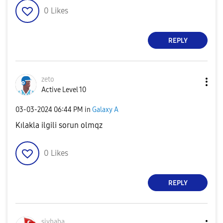
0
Likes
REPLY
zeto
Active Level 10
‎03-03-2024
06:44 PM
in
Galaxy A
Kılakla ilgili sorun olmqz
0
Likes
REPLY
sivhaba