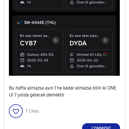
Bu hafta almazsa ayın 1'ne kadar almazsa bilin ki ONE
UI 7 yolda gelecek demektir
7
Likes
COMMENT