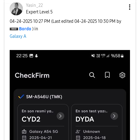
Yasin_22
Expert Level 5
‎04-24-2025
10:27 PM
(Last edited
‎04-24-2025
10:30 PM
by
Bordo
) in
Galaxy A