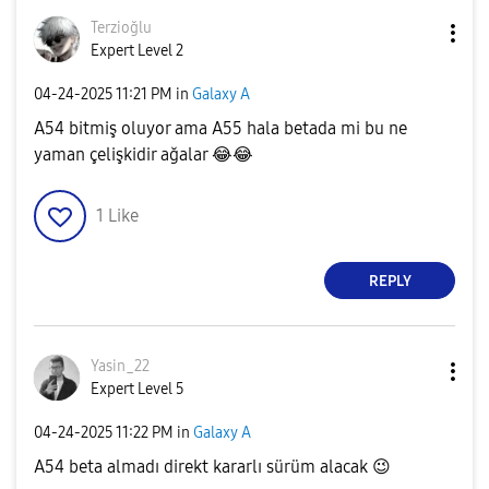
Terzioğlu
Expert Level 2
‎04-24-2025
11:21 PM
in
Galaxy A
A54 bitmiş oluyor ama A55 hala betada mi bu ne
yaman çelişkidir ağalar
😂
😂
1
Like
REPLY
Yasin_22
Expert Level 5
‎04-24-2025
11:22 PM
in
Galaxy A
A54 beta almadı direkt kararlı sürüm alacak
😉