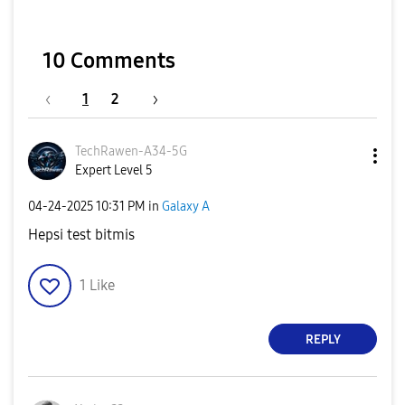
10 Comments
1
2
TechRawen-A34-5
G
Expert Level 5
‎04-24-2025
10:31 PM
in
Galaxy A
Hepsi test bitmis
1
Like
REPLY