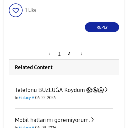
1
Like
REPLY
1
2
Related Content
Telefonu BUZLUĞA Koydum 😱🤬🥶
in
Galaxy A
06-22-2026
Mobil hatlarimi göremiyorum.
in
Galaxy A
06-09-2026