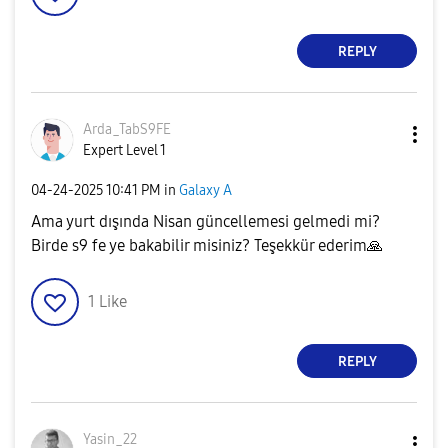
REPLY
Arda_TabS9FE
Expert Level 1
‎04-24-2025
10:41 PM
in
Galaxy A
Ama yurt dışında Nisan güncellemesi gelmedi mi?
Birde s9 fe ye bakabilir misiniz? Teşekkür ederim
🙏
1
Like
REPLY
Yasin_22