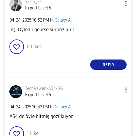
Yasin_22
Expert Level 5
‎04-24-2025
10:32 PM
in
Galaxy A
İnş. Öyledir gelirse sürpriz olur
0
Likes
REPLY
TechRawen-A34-5
G
Expert Level 5
‎04-24-2025
10:32 PM
in
Galaxy A
A34 de öyle bitmiş gözüküyor
1
Like