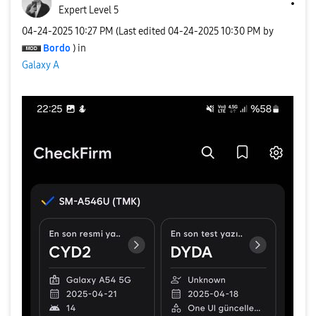
Expert Level 5
‎04-24-2025
10:27 PM
(Last edited
‎04-24-2025
10:30 PM
by
Bordo
) in
Galaxy A