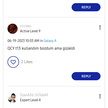
REPLY
circless
Active Level 9
‎06-19-2023
10:03 AM
in
Galaxy A
QCY t13 kullandım bozdum ama güzeldi
2
Likes
REPLY
OzanA36-5GTabA9
Expert Level 4