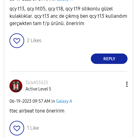
qcy t13, qcy ht05, qcy t18, qcy t19 silikonlu güzel
kulaklıklar. qcy t13 anc de çıkmış ben qcy t13 kullandım
gerçwkten tam f/p ürünü. öneririm
2
Likes
REPLY
TürkA55S23
Active Level 5
‎06-19-2023
09:57 AM
in
Galaxy A
ttec airbeat tone öneririm
1
Like