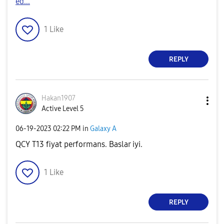
ed...
1
Like
REPLY
Hakan1907
Active Level 5
‎06-19-2023
02:22 PM
in
Galaxy A
QCY T13 fiyat performans. Baslar iyi.
1
Like
REPLY