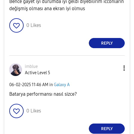
Bence gayet iyi durumda iyi geldi diyebilirim icconlarin
değişmiş olması ana ekran iyi olmus
0
Likes
REPLY
imblue
Active Level 5
‎06-02-2025
11:46 AM
in
Galaxy A
Batarya performansı nasıl sizce?
0
Likes
REPLY