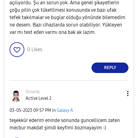
açılıyordu. Şu an sorun yok. Ama genel şikayetlerin
çoğu pilin çok tüketilmesi konusunda ve bazı ufak
tefek takılmalar ve buglar olduğu yönünde bilemedim
ne desem. Bazı cihazlarda sorun olabiliyor. Yükleyen
var mı test eden varmı ona bak ak lazım.
0
Likes
REPLY
Ömertk
Active Level 2
‎03-05-2023
09:57 PM
in
Galaxy A
teşekkür ederim eninde sonunda guncellicem zaten
mecbur makdat şimdi keyfimi bozmayayim :)