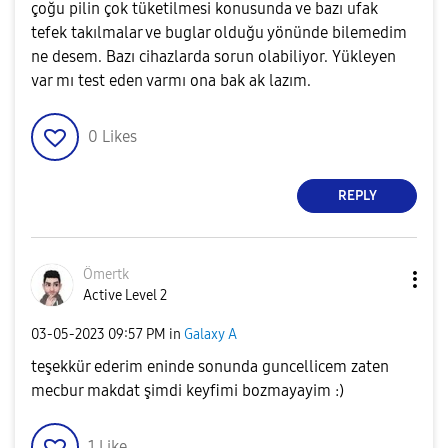
çoğu pilin çok tüketilmesi konusunda ve bazı ufak
tefek takılmalar ve buglar olduğu yönünde bilemedim
ne desem. Bazı cihazlarda sorun olabiliyor. Yükleyen
var mı test eden varmı ona bak ak lazım.
0
Likes
REPLY
Ömertk
Active Level 2
‎03-05-2023
09:57 PM
in
Galaxy A
teşekkür ederim eninde sonunda guncellicem zaten
mecbur makdat şimdi keyfimi bozmayayim :)
1
Like