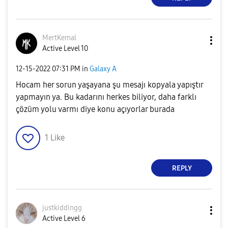
MertKemal
Active Level 10
‎12-15-2022
07:31 PM
in
Galaxy A
Hocam her sorun yaşayana şu mesajı kopyala yapıştır
yapmayın ya. Bu kadarını herkes biliyor, daha farklı
çözüm yolu varmı diye konu açıyorlar burada
1
Like
REPLY
justkiddingg
Active Level 6