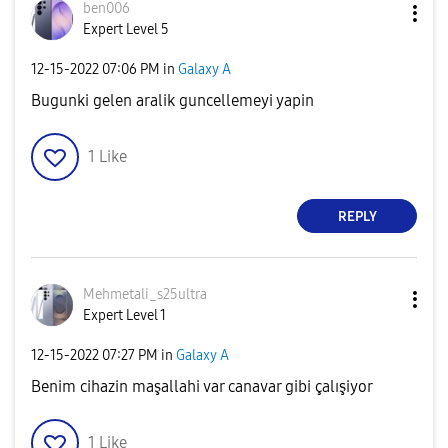
ben006
Expert Level 5
‎12-15-2022
07:06 PM
in
Galaxy A
Bugunki gelen aralik guncellemeyi yapin
1
Like
REPLY
Mehmetali_s25ul
tra
Expert Level 1
‎12-15-2022
07:27 PM
in
Galaxy A
Benim cihazin maşallahi var canavar gibi çalışiyor
1
Like