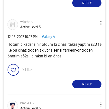
REPLY
witcherx
Active Level 5
‎12-15-2022
10:12 PM
in
Galaxy A
Hocam o kadar sinir oldum ki cihazı takas yaptım s20 fe
ile bu cihaz cidden akıyor s serisi farkediyor cidden
önerim a52s i bırakın bi an önce
0
Likes
REPLY
black003
Active Level 5