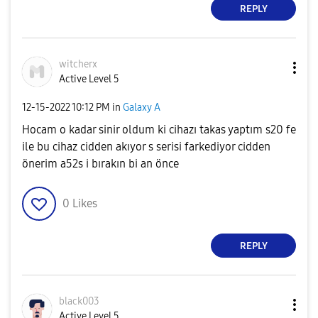
REPLY
witcherx
Active Level 5
‎12-15-2022
10:12 PM
in
Galaxy A
Hocam o kadar sinir oldum ki cihazı takas yaptım s20 fe
ile bu cihaz cidden akıyor s serisi farkediyor cidden
önerim a52s i bırakın bi an önce
0
Likes
REPLY
black003
Active Level 5