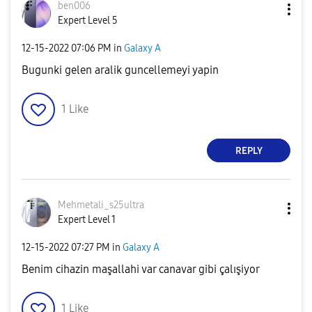
ben006
Expert Level 5
‎12-15-2022
07:06 PM
in
Galaxy A
Bugunki gelen aralik guncellemeyi yapin
1
Like
REPLY
Mehmetali_s25ul
tra
Expert Level 1
‎12-15-2022
07:27 PM
in
Galaxy A
Benim cihazin maşallahi var canavar gibi çalışiyor
1
Like