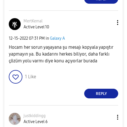
MertKemal
Active Level 10
‎12-15-2022
07:31 PM
in
Galaxy A
Hocam her sorun yaşayana şu mesajı kopyala yapıştır
yapmayın ya. Bu kadarını herkes biliyor, daha farklı
çözüm yolu varmı diye konu açıyorlar burada
1
Like
REPLY
justkiddingg
Active Level 6