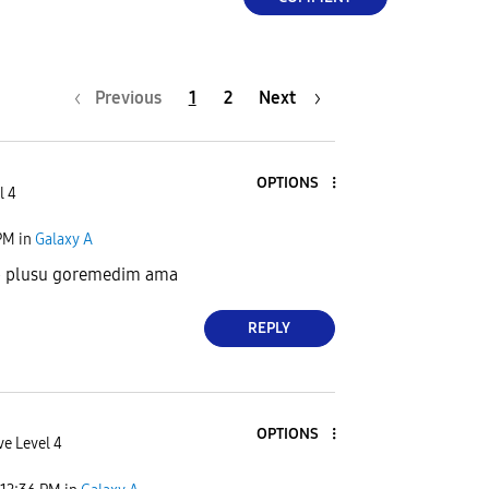
Previous
1
2
Next
OPTIONS
l 4
PM
in
Galaxy A
 plusu goremedim ama
REPLY
OPTIONS
ve Level 4