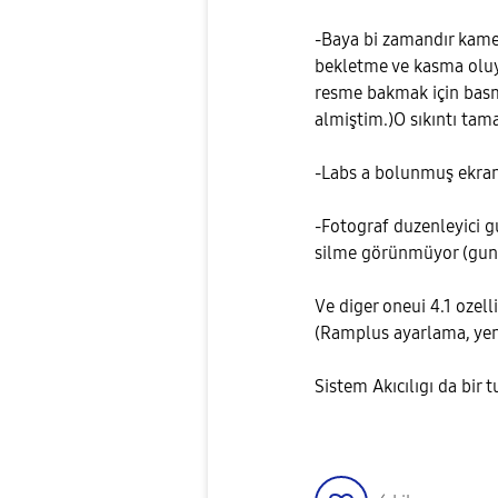
-Baya bi zamandır kamer
bekletme ve kasma oluy
resme bakmak için basma
almiştim.)O sıkıntı tam
-Labs a bolunmuş ekra
-Fotograf duzenleyici g
silme görünmüyor (gunc
Ve diger oneui 4.1 ozell
(Ramplus ayarlama, yeni
Sistem Akıcılıgı da bir t