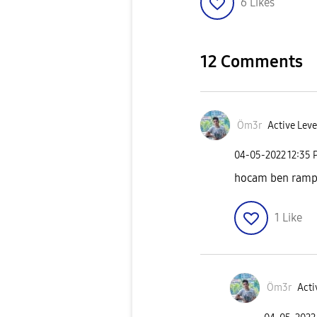
6
Likes
12 Comments
Öm3r
Active Leve
‎04-05-2022
12:35 
hocam ben ramp
1
Like
Öm3r
Acti