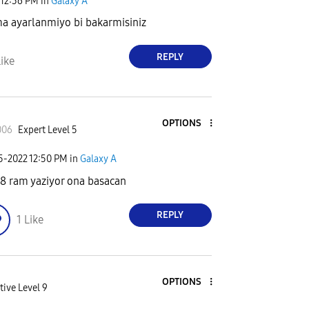
12:36 PM
in
Galaxy A
ma ayarlanmiyo bi bakarmisiniz
REPLY
ike
OPTIONS
006
Expert Level 5
05-2022
12:50 PM
in
Galaxy A
 8 ram yaziyor ona basacan
REPLY
1
Like
OPTIONS
tive Level 9