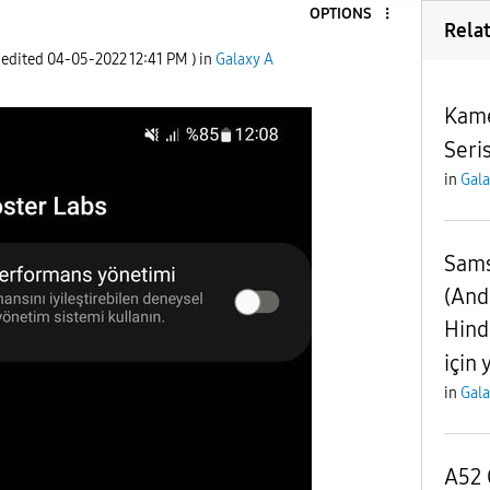
OPTIONS
Rela
 edited
‎04-05-2022
12:41 PM
) in
Galaxy A
Kame
Seri
in
Gala
Sams
(And
Hind
için 
in
Gala
A52 