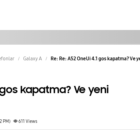
lefonlar
Galaxy A
Re: Re: A52 OneUi 4.1 gos kapatma? Ve yen
1 gos kapatma? Ve yeni
42 PM)
611
Views