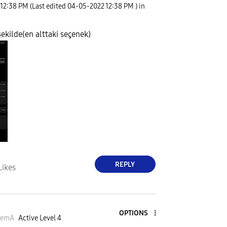
12:38 PM
(Last edited
‎04-05-2022
12:38 PM
) in
ekilde(en alttaki seçenek)
REPLY
Likes
OPTIONS
kemA
Active Level 4