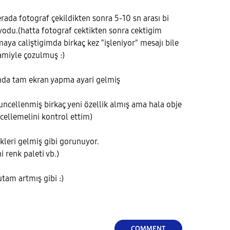
ada fotograf çekildikten sonra 5-10 sn arası bi
odu.(hatta fotograf cektikten sonra cektigim
ya caliştigimda birkaç kez "işleniyor" mesajı bile
amiyle çozulmuş :)
nda tam ekran yapma ayari gelmiş
uncellenmiş birkaç yeni özellik almış ama hala obje
ellemelini kontrol ettim)
ikleri gelmiş gibi gorunuyor.
 renk paleti vb.)
utam artmış gibi :)
COMMENT