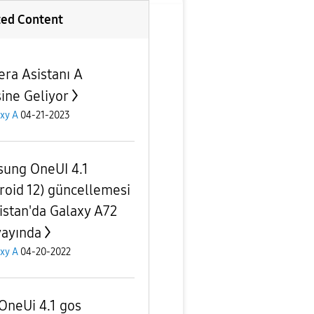
ted Content
ra Asistanı A
sine Geliyor
xy A
04-21-2023
ung OneUI 4.1
roid 12) güncellemesi
istan'da Galaxy A72
yayında
xy A
04-20-2022
OneUi 4.1 gos