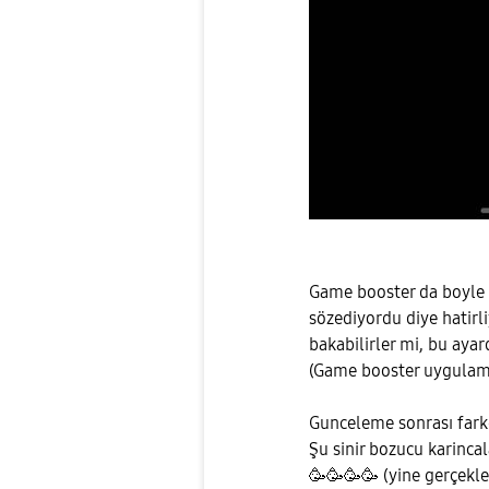
Game booster da boyle 
sözediyordu diye hatir
bakabilirler mi, bu aya
(Game booster uygulama
Gunceleme sonrası farke
Şu sinir bozucu karinc
🥳🥳🥳🥳 (yine gerçekleş