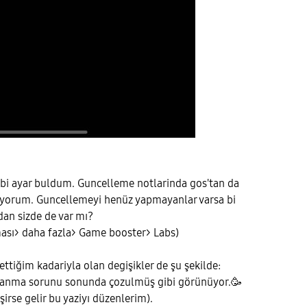
bi ayar buldum. Guncelleme notlarinda gos'tan da
liyorum. Guncellemeyi henüz yapmayanlar varsa bi
rdan sizde de var mı?
sı> daha fazla> Game booster> Labs)
ttiğim kadariyla olan degişikler de şu şekilde:
alanma sorunu sonunda çozulmüş gibi görünüyor.🥳
irse gelir bu yaziyı düzenlerim).