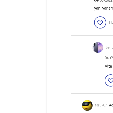
‎04-05-2022
yani var a
1
L
ben
‎04-
Alta
faruk07
Ac