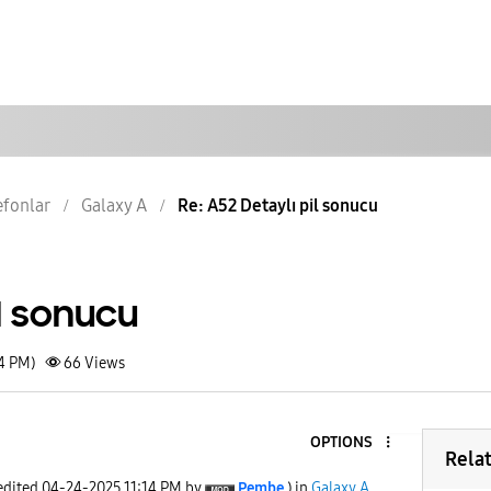
lefonlar
Galaxy A
Re: A52 Detaylı pil sonucu
il sonucu
24 PM)
66
Views
OPTIONS
Rela
 edited
‎04-24-2025
11:14 PM
by
Pembe
) in
Galaxy A