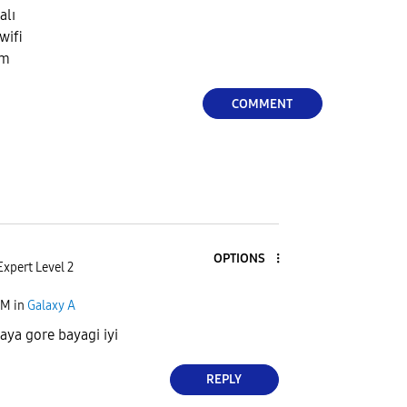
alı
wifi
im
COMMENT
OPTIONS
Expert Level 2
PM
in
Galaxy A
yaya gore bayagi iyi
REPLY