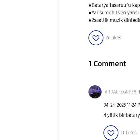
●Batarya tasaruufu kap
●Yarısı mobil veri yarısı 
●2saatlik müzik dinled
6
Likes
1 Comment
ARDAEFEGRP38
‎04-24-2025
11:24 
4 yillik bir batar
0
Likes