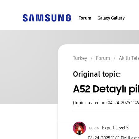
Forum
Galaxy Gallery
Turkey
Forum
Akıllı Te
Original topic:
A52 Detaylı p
(Topic created on: 04-24-2025 11:
ᴇᴄʀɪɴ
Expert Level 5
‎04-24-2025
11:11 PM
(Last