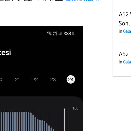
A52 V
Son
in
Gala
A52 
in
Gala