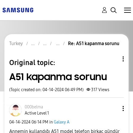
Turkey
Re: A51 kapanma sorunu
Original topic:
A51 kapanma sorunu
(Topic created on: 04-14-2024 06:49 PM)
317
Views
000belma
Active Level 1
‎04-14-2024
06:14 PM
in
Galaxy A
Annemin kullandığı A51 model telefon birkaç gündür