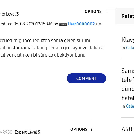
OPTIONS
er Level 3
Rela
t edited
‎06-08-2020
12:15 AM
by
User0000002
) in
Klav
elledim güncelledikten sonra gelen sürüm
adı instagrama falan girerken gecikiyor ve dahada
in
Gala
ılıyor açılırken bi süre çok bekliyor bunu
Sams
COMMENT
tele
günc
hatal
in
Gala
A50 
OPTIONS
0
-R950
Expert Level 5