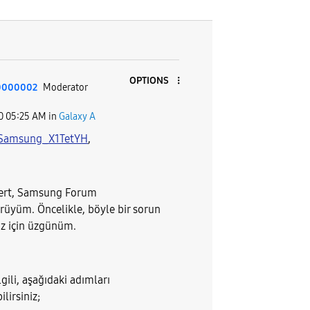
OPTIONS
0000002
Moderator
0
05:25 AM
in
Galaxy A
Samsung_X1TetYH
,
vert, Samsung Forum
üyüm. Öncelikle, böyle bir sorun
ız için üzgünüm.
lgili, aşağıdaki adımları
lirsiniz;