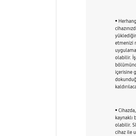
• Herhang
cihazınız
yüklediği
etmenizi r
uygulamal
olabilir. 
bölümünde
içerisine
dokunduğ
kaldırılaca
• Cihazda,
kaynaklı 
olabilir. 
cihaz ile