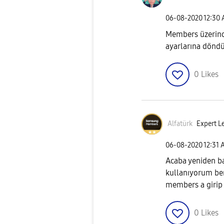
‎06-08-2020
12:30
Members üzerind
ayarlarına döndür
0
Likes
Alfatürk
Expert Le
‎06-08-2020
12:31
Acaba yeniden ba
kullanıyorum be
members a girip
0
Likes