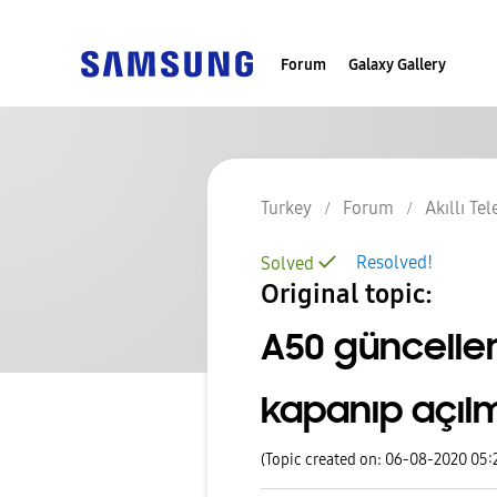
Forum
Galaxy Gallery
Turkey
Forum
Akıllı Te
Resolved!
Solved
Original topic:
A50 güncell
kapanıp açıl
(Topic created on: 06-08-2020 05