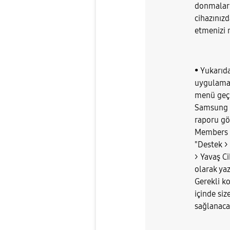
donmalar 
cihazınızd
etmenizi r
• Yukarıd
uygulama
menü geçi
Samsung 
raporu gö
Members 
"Destek > 
> Yavaş C
olarak ya
Gerekli ko
içinde siz
sağlanacak