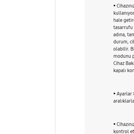
• Cihazın
kullanıyo
hale getir
tasarrufu
adına, ta
durum, c
olabilir. 
modunu pas
Cihaz Bakı
kapalı kon
• Ayarlar
aralıklarl
• Cihazını
kontrol et