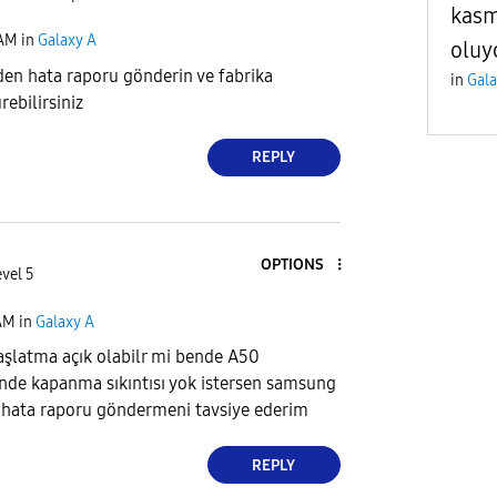
kasm
 AM
in
Galaxy A
oluy
en hata raporu gönderin ve fabrika
in
Gala
ebilirsiniz
REPLY
OPTIONS
vel 5
 AM
in
Galaxy A
şlatma açık olabilr mi bende A50
nde kapanma sıkıntısı yok istersen samsung
 hata raporu göndermeni tavsiye ederim
REPLY