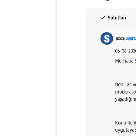
Solution
User
‎06-08-202
Merhaba
Ben Laci
moderatör
yaşadığın
Konu ile i
uygulayabi