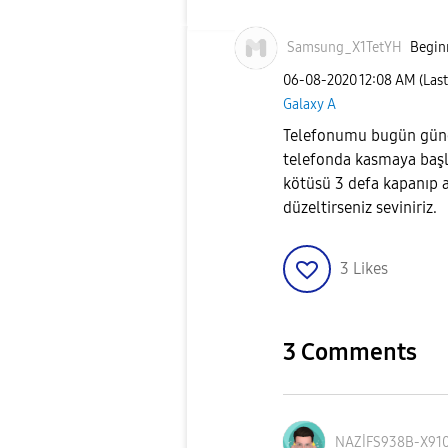
Samsung_X1TetYH
Beginn
‎06-08-2020
12:08 AM
(Las
Galaxy A
Telefonumu bugün günc
telefonda kasmaya başl
kötüsü 3 defa kapanıp aç
düzeltirseniz seviniriz.
3
Likes
3 Comments
NAZİFS938B-X91