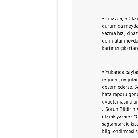
• Cihazda, SD kar
durum da meydana
yazma hızı, ciha
donmalar meydana
kartınızı çıkarta
• Yukarıda payl
rağmen, uygulam
devam ederse, 
hata raporu gön
uygulamasına gir
> Sorun Bildirin
olarak yazarak "
sağlanılarak, kısa
bilgilendirmesi s