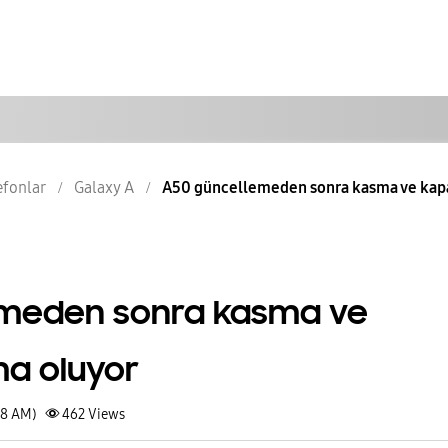
lefonlar
Galaxy A
A50 güncellemeden sonra kasma ve kapan
emeden sonra kasma ve
ma oluyor
08 AM)
462
Views