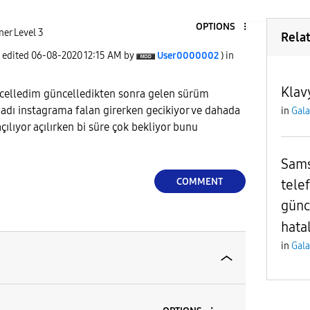
OPTIONS
er Level 3
Rela
t edited
‎06-08-2020
12:15 AM
by
User0000002
) in
Klav
elledim güncelledikten sonra gelen sürüm
adı instagrama falan girerken gecikiyor ve dahada
in
Gala
ılıyor açılırken bi süre çok bekliyor bunu
Sams
COMMENT
tele
günc
hatal
in
Gala