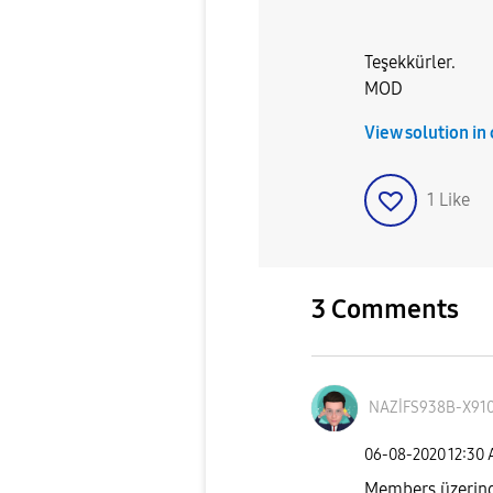
Teşekkürler.
MOD
View solution in
1
Like
3 Comments
NAZİFS938B-X91
‎06-08-2020
12:30
Members üzerind