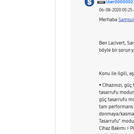
User0000002
‎06-08-2020
05:25
Merhaba
Samsu
Ben Lacivert, S
böyle bir sorun 
Konu ile ilgili, 
• Cihazınızı, gü
tasarrufu modunu
güç tasarrufu m
tam performans 
donmaya/kasmaya
Tasarrufu" modunu
Cihaz Bakımı > P