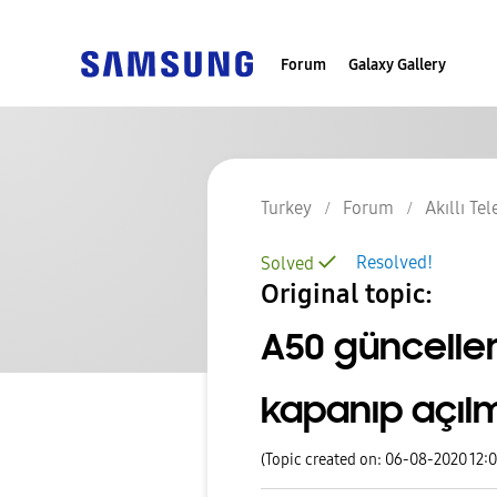
Forum
Galaxy Gallery
Turkey
Forum
Akıllı Te
Resolved!
Solved
Original topic:
A50 güncell
kapanıp açıl
(Topic created on: 06-08-2020 12: