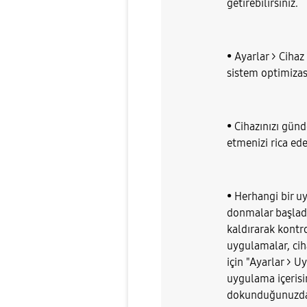
getirebilirsiniz.
• Ayarlar > Cihaz
sistem optimizas
• Cihazınızı gün
etmenizi rica ede
• Herhangi bir u
donmalar başladı
kaldırarak kontro
uygulamalar, cih
için "Ayarlar > 
uygulama içerisi
dokunduğunuzda,