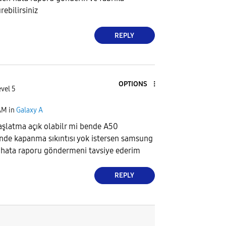
ebilirsiniz
REPLY
OPTIONS
vel 5
 AM
in
Galaxy A
şlatma açık olabilr mi bende A50
nde kapanma sıkıntısı yok istersen samsung
 hata raporu göndermeni tavsiye ederim
REPLY