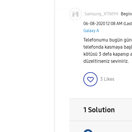
Samsung_X1TetYH
Beginn
‎06-08-2020
12:08 AM
(Las
Galaxy A
Telefonumu bugün günc
telefonda kasmaya başl
kötüsü 3 defa kapanıp aç
düzeltirseniz seviniriz.
3
Likes
1 Solution