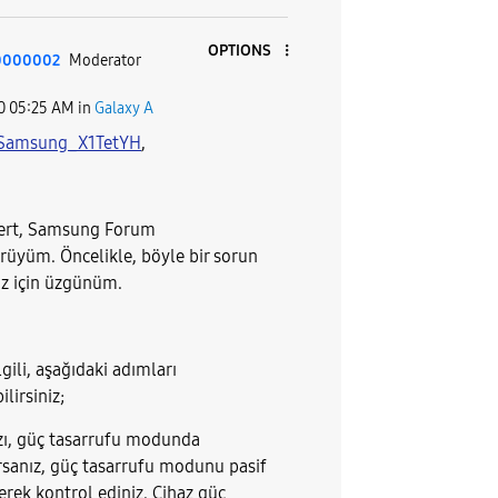
OPTIONS
0000002
Moderator
0
05:25 AM
in
Galaxy A
Samsung_X1TetYH
,
vert, Samsung Forum
üyüm. Öncelikle, böyle bir sorun
ız için üzgünüm.
lgili, aşağıdaki adımları
lirsiniz;
ızı, güç tasarrufu modunda
rsanız, güç tasarrufu modunu pasif
erek kontrol ediniz. Cihaz güç