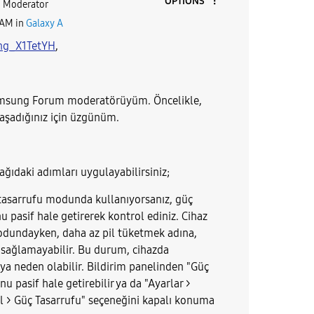
OPTIONS
Moderator
 AM
in
Galaxy A
ng_X1TetYH
,
amsung Forum moderatörüyüm. Öncelikle,
yaşadığınız için üzgünüm.
aşağıdaki adımları uygulayabilirsiniz;
ç tasarrufu modunda kullanıyorsanız, güç
 pasif hale getirerek kontrol ediniz. Cihaz
odundayken, daha az pil tüketmek adına,
sağlamayabilir. Bu durum, cihazda
 neden olabilir. Bildirim panelinden "Güç
 pasif hale getirebilir ya da "Ayarlar >
il > Güç Tasarrufu" seçeneğini kapalı konuma