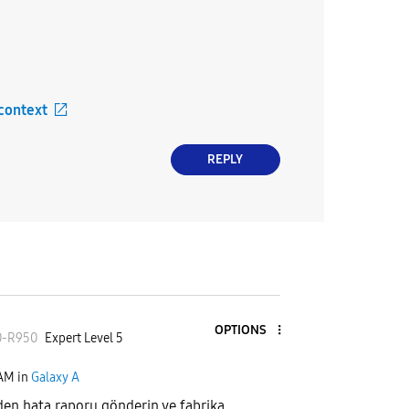
 context
REPLY
OPTIONS
0
-R950
Expert Level 5
 AM
in
Galaxy A
en hata raporu gönderin ve fabrika