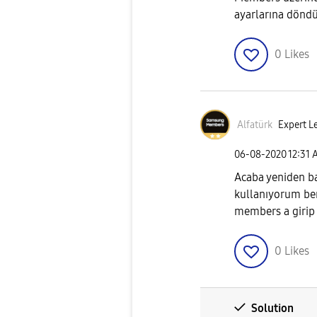
ayarlarına döndür
0
Likes
Alfatürk
Expert Le
‎06-08-2020
12:31
Acaba yeniden ba
kullanıyorum be
members a girip
0
Likes
Solution