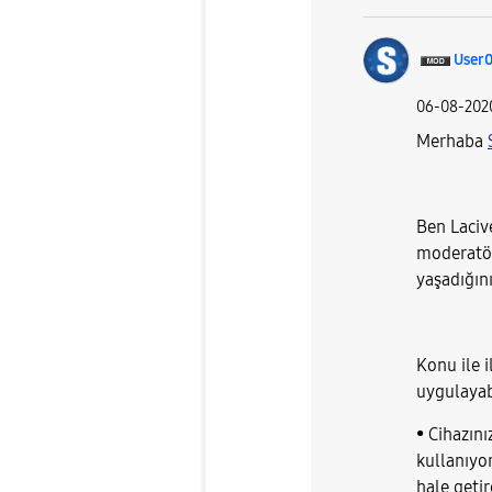
User
‎06-08-202
Merhaba
Ben Laci
moderatör
yaşadığın
Konu ile i
uygulayabi
• Cihazın
kullanıyo
hale getir