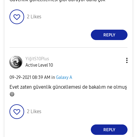
2
Likes
REPLY
YiğitS10Plus
Active Level 10
‎09-29-2021
08:39 AM
in
Galaxy A
Evet zaten güvenlik güncellemesi de bakalım ne olmuş
😄
2
Likes
REPLY