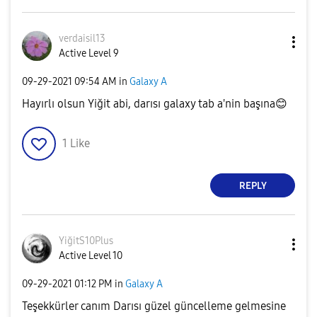
verdaisil13
Active Level 9
‎09-29-2021
09:54 AM
in
Galaxy A
Hayırlı olsun Yiğit abi, darısı galaxy tab a'nin başına
😊
1
Like
REPLY
YiğitS10Plus
Active Level 10
‎09-29-2021
01:12 PM
in
Galaxy A
Teşekkürler canım Darısı güzel güncelleme gelmesine