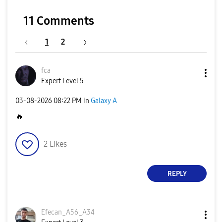
11 Comments
1
2
fca
Expert Level 5
‎03-08-2026
08:22 PM
in
Galaxy A
🔥
2
Likes
REPLY
Efecan_A56_A34