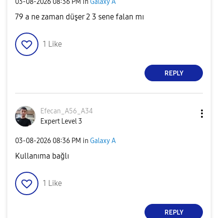
‎03-08-2026
08:36 PM
in
Galaxy A
79 a ne zaman düşer 2 3 sene falan mı
1
Like
REPLY
Efecan_A56_A34
Expert Level 3
‎03-08-2026
08:36 PM
in
Galaxy A
Kullanıma bağlı
1
Like
REPLY