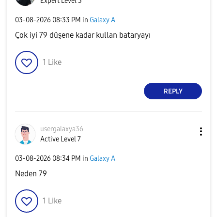
Expert Level 3
‎03-08-2026
08:33 PM
in
Galaxy A
Çok iyi 79 düşene kadar kullan bataryayı
1
Like
REPLY
usergalaxya36
Active Level 7
‎03-08-2026
08:34 PM
in
Galaxy A
Neden 79
1
Like