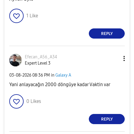
1
Like
REPLY
Efecan_A56_A34
Expert Level 3
‎03-08-2026
08:36 PM
in
Galaxy A
Yani anlayacağın 2000 döngüye kadar Vaktin var
0
Likes
REPLY