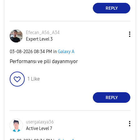
REPLY
Efecan_A56_A34
Expert Level 3
‎03-08-2026
08:34 PM
in
Galaxy A
Performansı ve pili dayanmıyor
1
Like
REPLY
usergalaxya36
Active Level 7