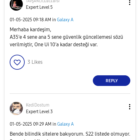
ᴛᴀᴠşᴀɴʟɪʟᴇʙʟᴇʙi
si
Expert Level 5
‎01-05-2025
09:18 AM
in
Galaxy A
Merhaba kardeşim,
A35'e 4 sene ana 5 sene güvenlik güncellemesi sözü
verilmiştir, One Ui 10'a kadar desteği var.
3
Likes
REPLY
KediDostum
Expert Level 3
‎01-05-2025
09:29 AM
in
Galaxy A
Bende bilindik sitelere bakıyorum. S22 listede olmuyor.