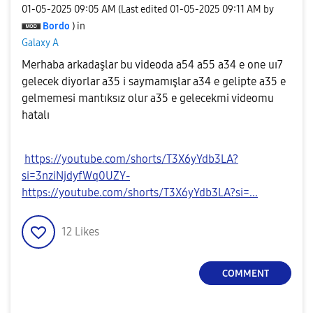
‎01-05-2025
09:05 AM
(Last edited
‎01-05-2025
09:11 AM
by
Bordo
) in
Galaxy A
Merhaba arkadaşlar bu videoda a54 a55 a34 e one uı7
gelecek diyorlar a35 i saymamışlar a34 e gelipte a35 e
gelmemesi mantıksız olur a35 e gelecekmi videomu
hatalı
https://youtube.com/shorts/T3X6yYdb3LA?
si=3nziNjdyfWq0UZY-
https://youtube.com/shorts/T3X6yYdb3LA?si=...
12
Likes
COMMENT