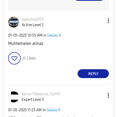
egetutuk2013
Active Level 2
‎01-05-2025
10:55 AM
in
Galaxy A
Muhtemelen almaz
0
Likes
REPLY
Kerim730exynos_
S25FE
Expert Level 5
‎01-05-2025
11:23 AM
in
Galaxy A