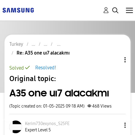
Turkey
Re: A35 one uı7 alacakmı
Resolved!
Solved
Original topic:
A35 one uı7 alacakmı
(Topic created on: 01-05-2025 09:18 AM)
468
Views
Kerim730exynos_
S25FE
Expert Level 5