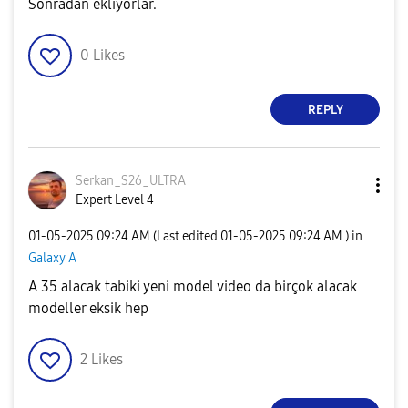
Sonradan ekliyorlar.
0
Likes
REPLY
Serkan_S26_ULTR
A
Expert Level 4
‎01-05-2025
09:24 AM
(Last edited
‎01-05-2025
09:24 AM
) in
Galaxy A
A 35 alacak tabiki yeni model video da birçok alacak
modeller eksik hep
2
Likes