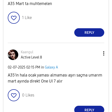
A35 Mart ta muhtemelen
1
Like
REPLY
Kaangul
Active Level 8
‎02-07-2025
02:15 PM
in
Galaxy A
A35'in hala ocak yaması almaması aşırı saçma umarım
mart ayında direkt One UI 7 alır
0
Likes
REPLY