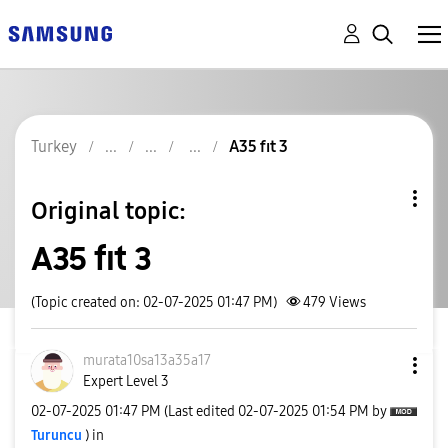
Turkey
A35 fıt 3
Original topic:
A35 fıt 3
(Topic created on: 02-07-2025 01:47 PM)
479
Views
murata10sa13a35
a17
Expert Level 3
‎02-07-2025
01:47 PM
(Last edited
‎02-07-2025
01:54 PM
by
Turuncu
) in