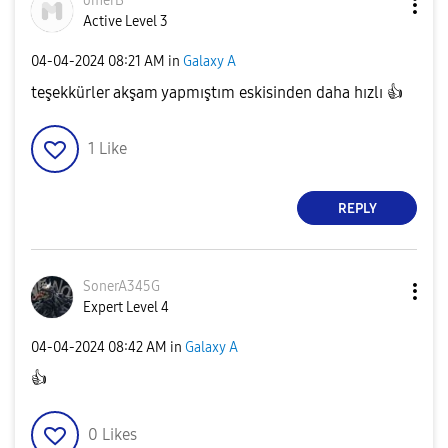
omerB
Active Level 3
‎04-04-2024
08:21 AM
in
Galaxy A
teşekkürler akşam yapmıştım eskisinden daha hızlı
👍
1
Like
REPLY
SonerA345G
Expert Level 4
‎04-04-2024
08:42 AM
in
Galaxy A
👍
0
Likes