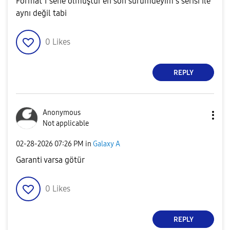
Format 1 sene olmuştur en son sürümdeyim s serisi ile
aynı değil tabi
0
Likes
REPLY
Anonymous
Not applicable
‎02-28-2026
07:26 PM
in
Galaxy A
Garanti varsa götür
0
Likes
REPLY