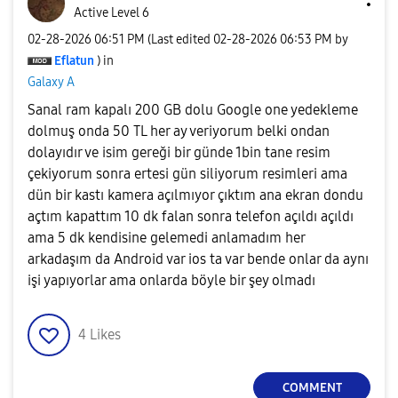
Active Level 6
‎02-28-2026
06:51 PM
(Last edited
‎02-28-2026
06:53 PM
by
Eflatun
) in
Galaxy A
Sanal ram kapalı 200 GB dolu Google one yedekleme
dolmuş onda 50 TL her ay veriyorum belki ondan
dolayıdır ve isim gereği bir günde 1bin tane resim
çekiyorum sonra ertesi gün siliyorum resimleri ama
dün bir kastı kamera açılmıyor çıktım ana ekran dondu
açtım kapattım 10 dk falan sonra telefon açıldı açıldı
ama 5 dk kendisine gelemedi anlamadım her
arkadaşım da Android var ios ta var bende onlar da aynı
işi yapıyorlar ama onlarda böyle bir şey olmadı
4
Likes
COMMENT