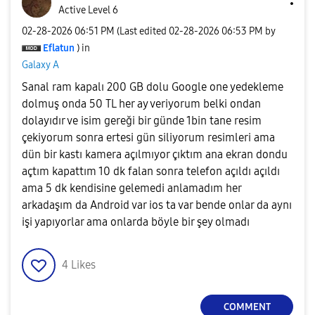
Active Level 6
‎02-28-2026
06:51 PM
(Last edited
‎02-28-2026
06:53 PM
by
Eflatun
) in
Galaxy A
Sanal ram kapalı 200 GB dolu Google one yedekleme
dolmuş onda 50 TL her ay veriyorum belki ondan
dolayıdır ve isim gereği bir günde 1bin tane resim
çekiyorum sonra ertesi gün siliyorum resimleri ama
dün bir kastı kamera açılmıyor çıktım ana ekran dondu
açtım kapattım 10 dk falan sonra telefon açıldı açıldı
ama 5 dk kendisine gelemedi anlamadım her
arkadaşım da Android var ios ta var bende onlar da aynı
işi yapıyorlar ama onlarda böyle bir şey olmadı
4
Likes
COMMENT