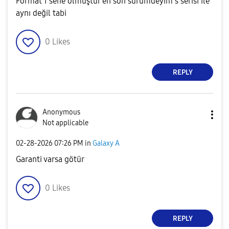
Format 1 sene olmuştur en son sürümdeyim s serisi ile
aynı değil tabi
0
Likes
REPLY
Anonymous
Not applicable
‎02-28-2026
07:26 PM
in
Galaxy A
Garanti varsa götür
0
Likes
REPLY