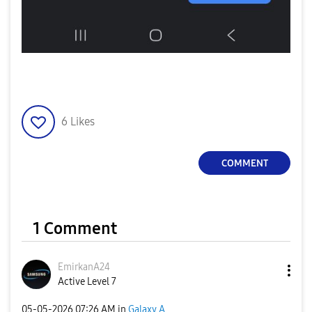
6
Likes
COMMENT
1 Comment
EmirkanA24
Active Level 7
‎05-05-2026
07:26 AM
in
Galaxy A