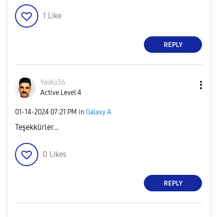
1
Like
REPLY
YasKo36
Active Level 4
‎01-14-2024
07:21 PM
in
Galaxy A
Teşekkürler...
0
Likes
REPLY