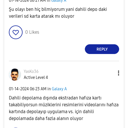
‎01-14-2024
06:21 AM
in
Galaxy A
Şu olayı ben hiç bilmiyorum yani dahili depo daki
verileri sd karta atarak mı oluyor
0
Likes
REPLY
YasKo36
Active Level 4
‎01-14-2024
06:23 AM
in
Galaxy A
Dahili depolama dışında ekstradan hafıza kartı
takabiliyorsun müziklerini resimlerini videolarını hafıza
kartında depolayıp uygulama vs. için dahili
depolamada daha fazla alanın oluyor