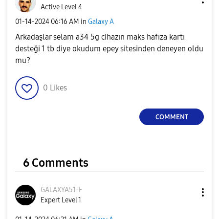
Active Level 4
‎01-14-2024
06:16 AM
in
Galaxy A
Arkadaşlar selam a34 5g cihazın maks hafıza kartı
desteği 1 tb diye okudum epey sitesinden deneyen oldu
mu?
0
Likes
COMMENT
6 Comments
GALAXYA51-F
Expert Level 1