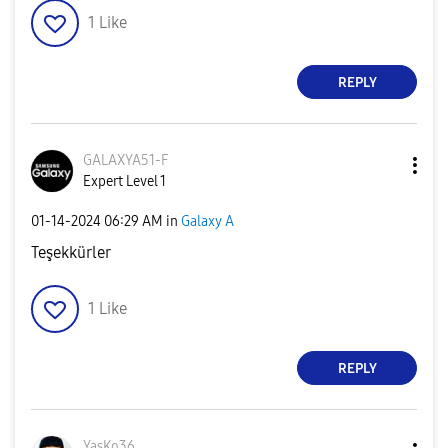
1
Like
REPLY
GALAXYA51-F
Expert Level 1
‎01-14-2024
06:29 AM
in
Galaxy A
Teşekkürler
1
Like
REPLY
YasKo36