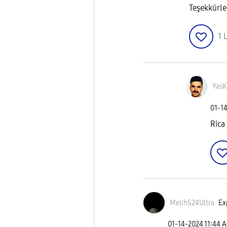
Teşekkürle
1
L
Yas
‎01-1
Rica
MelihS24Ultra
Ex
‎01-14-2024
11:44 