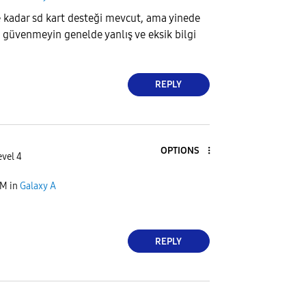
 kadar sd kart desteği mevcut, ama yinede
k güvenmeyin genelde yanlış ve eksik bilgi
REPLY
OPTIONS
evel 4
PM
in
Galaxy A
REPLY