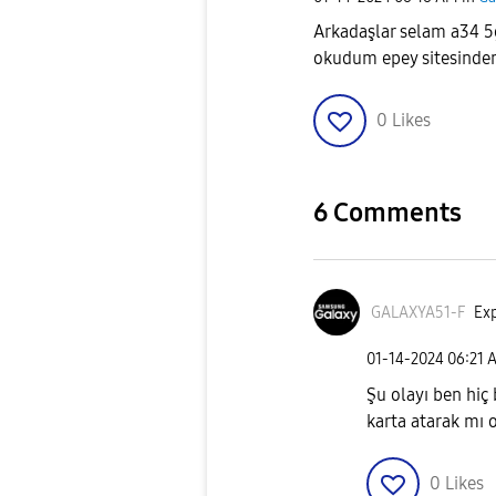
Arkadaşlar selam a34 5g
okudum epey sitesind
0
Likes
6 Comments
GALAXYA51-F
Exp
‎01-14-2024
06:21 
Şu olayı ben hiç 
karta atarak mı 
0
Likes