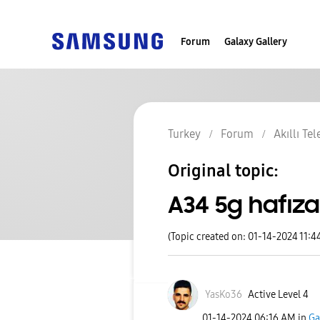
Forum
Galaxy Gallery
Turkey
Forum
Akıllı Te
Original topic:
A34 5g hafıza
(Topic created on: 01-14-2024 11:4
YasKo36
Active Level 4
‎01-14-2024
06:16 AM
in
Ga