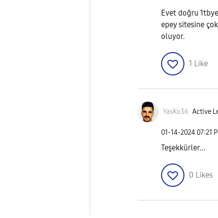
Evet doğru 1tbye
epey sitesine ço
oluyor.
1
Like
YasKo36
Active L
‎01-14-2024
07:21 
Teşekkürler...
0
Likes