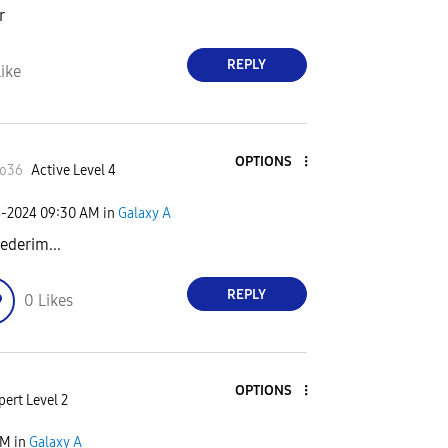
r
REPLY
ike
OPTIONS
Ko36
Active Level 4
4-2024
09:30 AM
in
Galaxy A
 ederim...
REPLY
0
Likes
OPTIONS
pert Level 2
AM
in
Galaxy A