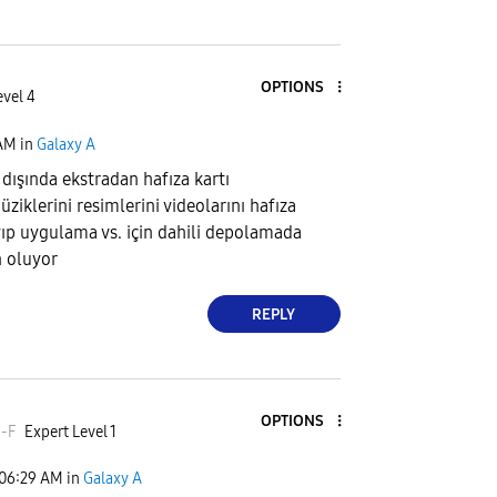
OPTIONS
evel 4
 AM
in
Galaxy A
dışında ekstradan hafıza kartı
ziklerini resimlerini videolarını hafıza
ıp uygulama vs. için dahili depolamada
n oluyor
REPLY
OPTIONS
-F
Expert Level 1
06:29 AM
in
Galaxy A