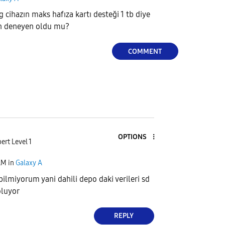
 cihazın maks hafıza kartı desteği 1 tb diye
en deneyen oldu mu?
COMMENT
OPTIONS
ert Level 1
AM
in
Galaxy A
bilmiyorum yani dahili depo daki verileri sd
oluyor
REPLY