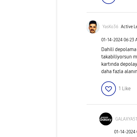
YasKo36
Active L
‎01-14-2024
06:23
Dahili depolama 
takabiliyorsun mü
kartında depolay
daha fazla alanı
1
Like
GALAXYA51
‎01-14-2024