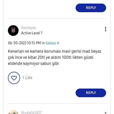
REPLY
Besiktask
Active Level 7
‎06-30-2022
10:15 PM
in
Galaxy A
Kenarları ve kamera koruması mavi gerisi mad beyaz
çok ince ve kibar 20tl ye aldım 100tl likten güzel
eldende kaymiyor sabun gibi
1
Like
REPLY
Mustafa3437