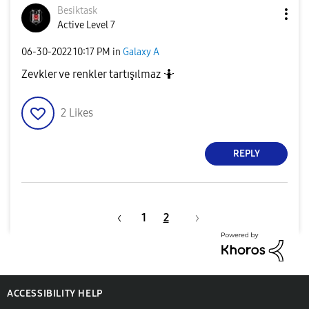
Besiktask
Active Level 7
‎06-30-2022
10:17 PM
in
Galaxy A
Zevkler ve renkler tartışılmaz 🤷
2
Likes
REPLY
1
2
ACCESSIBILITY HELP