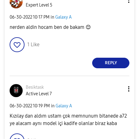
Expert Level 5
‎06-30-2022
10:17 PM
in
Galaxy A
nerden aldin hocam ben de bakam
😊
1
Like
REPLY
Besiktask
Active Level 7
‎06-30-2022
10:19 PM
in
Galaxy A
Kızılay dan aldım ustam çok memnunum bitanede a72
ye alacam aynı model içi kadife olanlar biraz kaba