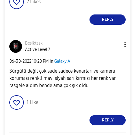
2
Likes
REPLY
Besiktask
Active Level 7
‎06-30-2022
10:20 PM
in
Galaxy A
Sürgülü değil çok sade sadece kenarları ve kamera
koruması renkli mavi siyah sarı kırmızı her renk var
rasgele aldım bende ama çok şık oldu
1
Like
REPLY