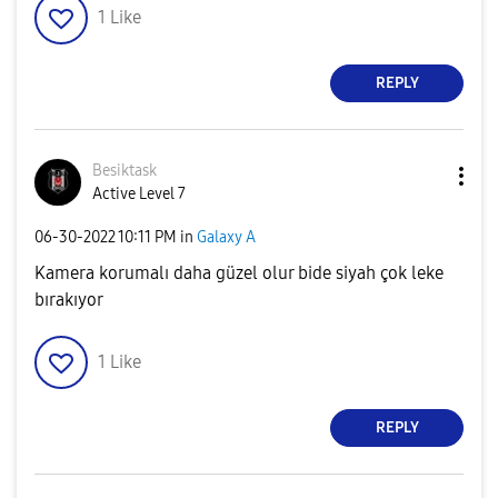
1
Like
REPLY
Besiktask
Active Level 7
‎06-30-2022
10:11 PM
in
Galaxy A
Kamera korumalı daha güzel olur bide siyah çok leke
bırakıyor
1
Like
REPLY