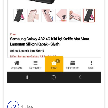
4
Likes