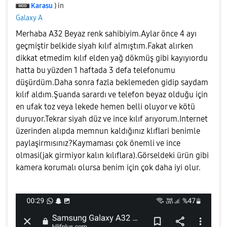
Karasu
) in
Galaxy A
Merhaba A32 Beyaz renk sahibiyim.Aylar önce 4 ayı
geçmiştir belkide siyah kılıf almıştım.Fakat alırken
dikkat etmedim kılıf elden yağ dökmüş gibi kayıyıordu
hatta bu yüzden 1 haftada 3 defa telefonumu
düşürdüm.Daha sonra fazla beklemeden gidip saydam
kılıf aldım.Şuanda sarardı ve telefon beyaz olduğu için
en ufak toz veya lekede hemen belli oluyor ve kötü
duruyor.Tekrar siyah düz ve ince kılıf arıyorum.Internet
üzerinden alıpda memnun kaldığınız klıflari benimle
paylaşirmısınız?Kaymaması çok önemli ve ince
olmasi(jak girmiyor kalın kılıflara).Görseldeki ürün gibi
kamera korumalı olursa benim için çok daha iyi olur.