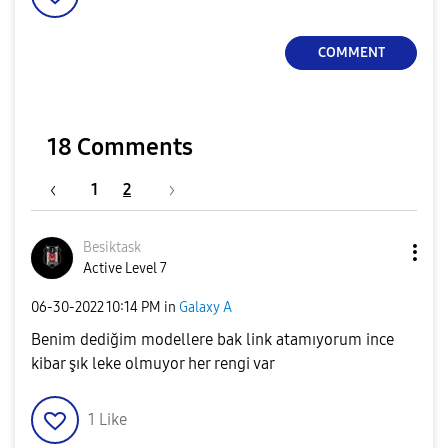
COMMENT
18 Comments
1
2
Besiktask
Active Level 7
‎06-30-2022
10:14 PM
in
Galaxy A
Benim dediğim modellere bak link atamıyorum ince
kibar şık leke olmuyor her rengi var
1
Like