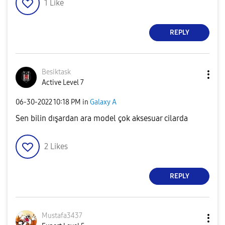
1
Like
REPLY
Besiktask
Active Level 7
‎06-30-2022
10:18 PM
in
Galaxy A
Sen bilin dışardan ara model çok aksesuar cilarda
2
Likes
REPLY
Mustafa3437