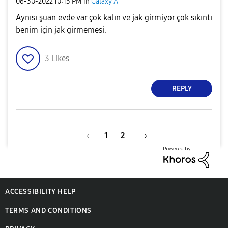
‎06-30-2022
10:13 PM
in
Galaxy A
Aynısı şuan evde var çok kalın ve jak girmiyor çok sıkıntı
benim için jak girmemesi.
3
Likes
REPLY
1
2
ACCESSIBILITY HELP
TERMS AND CONDITIONS