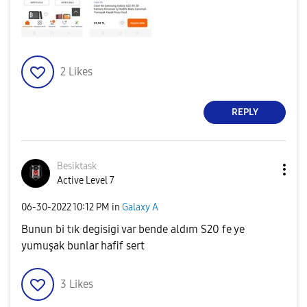
2
Likes
REPLY
Besiktask
Active Level 7
‎06-30-2022
10:12 PM
in
Galaxy A
Bunun bi tık degisigi var bende aldım S20 fe ye
yumuşak bunlar hafif sert
3
Likes