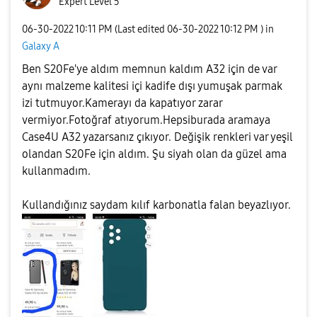
Expert Level 5
‎06-30-2022
10:11 PM
(Last edited
‎06-30-2022
10:12 PM
) in
Galaxy A
Ben S20Fe'ye aldım memnun kaldım A32 için de var
aynı malzeme kalitesi içi kadife dışı yumuşak parmak
izi tutmuyor.Kamerayı da kapatıyor zarar
vermiyor.Fotoğraf atıyorum.Hepsiburada aramaya
Case4U A32 yazarsanız çıkıyor. Değişik renkleri var yeşil
olandan S20Fe için aldım. Şu siyah olan da güzel ama
kullanmadım.
Kullandığınız saydam kılıf karbonatla falan beyazlıyor.