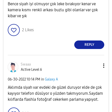
Bence siyah iyi olmuyor çok leke bırakıyor kenar ve
kamera kısmı renkli arkası buzlu gibi olanlar var çok
kibar ve şık
2
Likes
REPLY
Swaaa
Active Level 6
‎06-30-2022
10:14 PM
in
Galaxy A
Aklımda siyah var evdeki de güzel duruyor elde de çok
kayıyor telefon düsüyor o yüzden takmıyorum.Saydam
kılıflarda flashla fotoğraf cekerken parlama yapıyot.