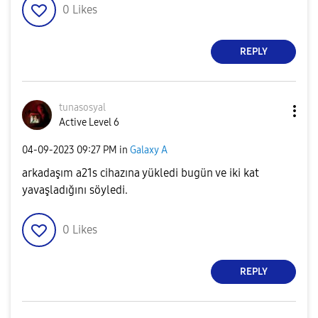
0
Likes
REPLY
tunasosyal
Active Level 6
‎04-09-2023
09:27 PM
in
Galaxy A
arkadaşım a21s cihazına yükledi bugün ve iki kat
yavaşladığını söyledi.
0
Likes
REPLY