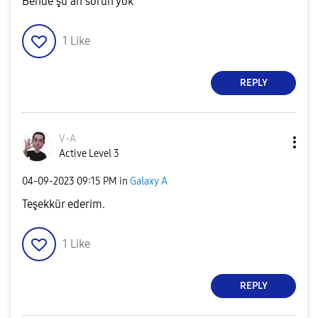
Bende şu an sorun yok
1
Like
REPLY
V-A
Active Level 3
‎04-09-2023
09:15 PM
in
Galaxy A
Teşekkür ederim.
1
Like
REPLY