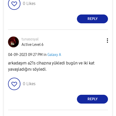
0
Likes
REPLY
tunasosyal
Active Level 6
‎04-09-2023
09:27 PM
in
Galaxy A
arkadaşım a21s cihazına yükledi bugün ve iki kat
yavaşladığını söyledi.
0
Likes
REPLY