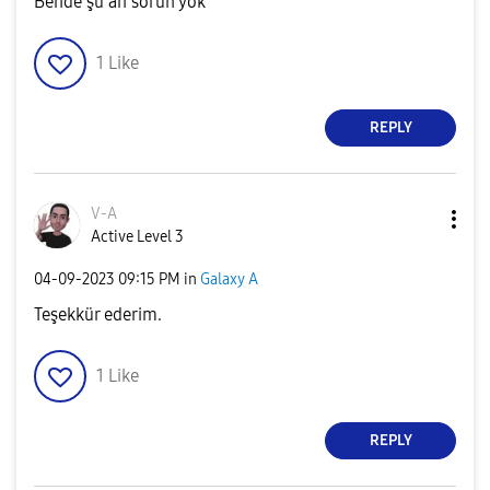
Bende şu an sorun yok
1
Like
REPLY
V-A
Active Level 3
‎04-09-2023
09:15 PM
in
Galaxy A
Teşekkür ederim.
1
Like
REPLY