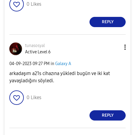
0
Likes
REPLY
tunasosyal
Active Level 6
‎04-09-2023
09:27 PM
in
Galaxy A
arkadaşım a21s cihazına yükledi bugün ve iki kat
yavaşladığını söyledi.
0
Likes
REPLY