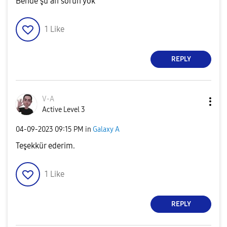
Bende şu an sorun yok
1
Like
REPLY
V-A
Active Level 3
‎04-09-2023
09:15 PM
in
Galaxy A
Teşekkür ederim.
1
Like
REPLY