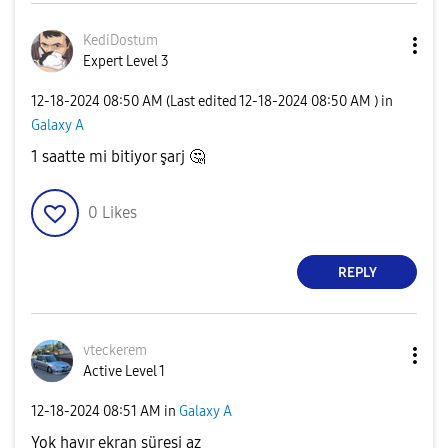
KediDostum
Expert Level 3
‎12-18-2024
08:50 AM
(Last edited
‎12-18-2024
08:50 AM
) in
Galaxy A
1 saatte mi bitiyor şarj
🤔
0
Likes
REPLY
vteckerem
Active Level 1
‎12-18-2024
08:51 AM
in
Galaxy A
Yok hayır ekran süresi az