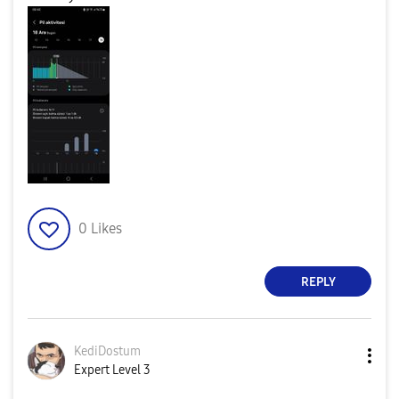
0
Likes
REPLY
KediDostum
Expert Level 3