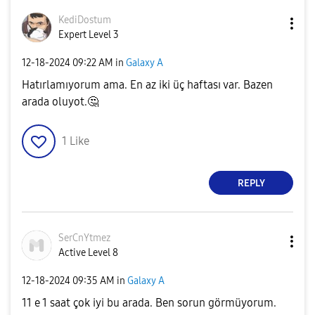
KediDostum
Expert Level 3
‎12-18-2024
09:22 AM
in
Galaxy A
Hatırlamıyorum ama. En az iki üç haftası var. Bazen
arada oluyot.
🤔
1
Like
REPLY
SerCnYtmez
Active Level 8
‎12-18-2024
09:35 AM
in
Galaxy A
11 e 1 saat çok iyi bu arada. Ben sorun görmüyorum.