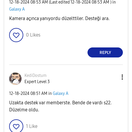
‎12-18-2024
08:53 AM
(Last edited
‎12-18-2024
08:53 AM
) in
Galaxy A
Kamera açınca yanıyordu düzelttiler. Desteği ara.
0
Likes
REPLY
KediDostum
Expert Level 3
‎12-18-2024
08:51 AM
in
Galaxy A
Uzakta destek var memberste. Bende de vardı s22.
Düzelme oldu.
1
Like