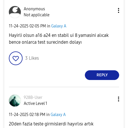
Anonymous
Not applicable
‎11-24-2025
02:05 PM
in
Galaxy A
Hayirli olsun a16 a24 en stabil ui 8 yamasini alıcak
bence onlarca test surecinden dolayı
3
Likes
REPLY
928B-User
Active Level 1
‎11-24-2025
02:18 PM
in
Galaxy A
20den fazla teste girmislerdi hayırlısı artık