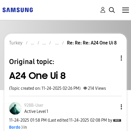
Turkey
Re: Re: Re: A24 One Ui 8
Original topic:
A24 One Ui 8
(Topic created on: 11-24-2025 02:26 PM)
214
Views
928B-User
Active Level 1
‎11-24-2025
01:58 PM
(Last edited
‎11-24-2025
02:08 PM
by
Bordo
) in