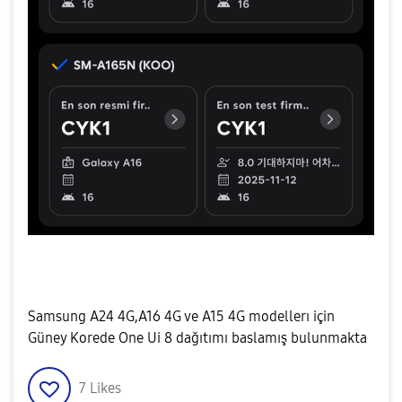
Samsung A24 4G,A16 4G ve A15 4G modellerı için
Güney Korede One Ui 8 dağıtımı baslamış bulunmakta
7
Likes