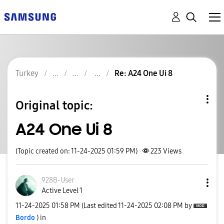
Turkey
Re: A24 One Ui 8
Original topic:
A24 One Ui 8
(Topic created on: 11-24-2025 01:59 PM)
223
Views
928B-User
Active Level 1
‎11-24-2025
01:58 PM
(Last edited
‎11-24-2025
02:08 PM
by
Bordo
) in