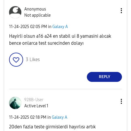
Anonymous
Not applicable
‎11-24-2025
02:05 PM
in
Galaxy A
Hayirli olsun a16 a24 en stabil ui 8 yamasini alıcak
bence onlarca test surecinden dolayı
3
Likes
REPLY
928B-User
Active Level 1
‎11-24-2025
02:18 PM
in
Galaxy A
20den fazla teste girmislerdi hayırlısı artık