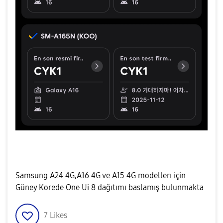
Samsung A24 4G,A16 4G ve A15 4G modellerı için
Güney Korede One Ui 8 dağıtımı baslamış bulunmakta
7
Likes