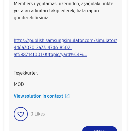
Members uygulaması üzerinden, aşağıdaki linkte
yer alan adımları takip ederek, hata raporu
gönderebilirsiniz.
https://publish.samsungsimulator.com/simulator/
4d6a7070-2a73-47d6-8502-
af588714f001/#!topic/yard%C4%...
Teşekkürler.
MOD​
View solution in context
0
Likes