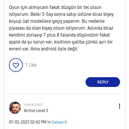
Oyun için almiycam fakat düzgün bir tel olsun
istiyorum. Belki 3-5ay sonra satıp üstüne biraz bişey
koyup üat modellere geçiş yaparım. Bu nedenle
piyasası da olan bişey olsun istiyorum. Aslında biraz
kendimi zorlayıp 7 plus 8 falanda düşündüm fakat
apple da şu sorun var; kısıtlısın galiba çünkü ayrı bir
evreni var. Ama android öyle değil
1
Like
REPLY
muratyesil
Active Level 5
‎01-02-2023
02:42 PM
in
Galaxy A