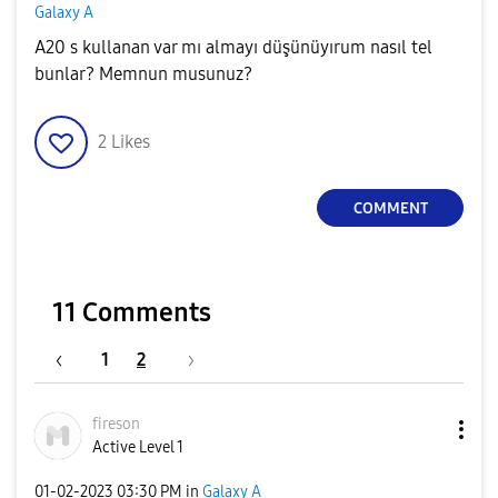
Galaxy A
A20 s kullanan var mı almayı düşünüyırum nasıl tel
bunlar? Memnun musunuz?
2
Likes
COMMENT
11 Comments
1
2
fireson
Active Level 1
‎01-02-2023
03:30 PM
in
Galaxy A