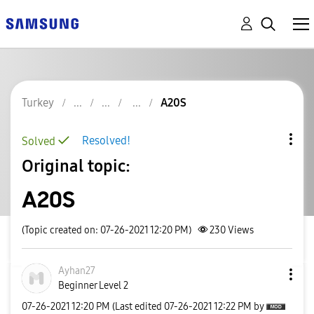
Turkey
A20S
Resolved!
Solved
Original topic:
A20S
(Topic created on: 07-26-2021 12:20 PM)
230
Views
Ayhan27
Beginner Level 2
‎07-26-2021
12:20 PM
(Last edited
‎07-26-2021
12:22 PM
by