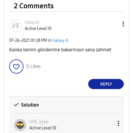
2 Comments
Galaxy0
Active Level 10
‎07-26-2021
01:28 PM
in
Galaxy A
Kanka benim gönderime bakarmısın sana zahmet
0
Likes
REPLY
Solution
GFB_üyesi
Active Level 10