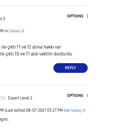
OPTIONS
l 3
PM
in
Galaxy A
ile çıktı 11 ve 12 alma hakkı var
le çıktı 10 ve 11 aldı vaktini doldurdu
REPLY
OPTIONS
C
ISI
Expert Level 2
PM
(Last edited
‎08-07-2021
03:27 PM
) in
Galaxy A
şim.