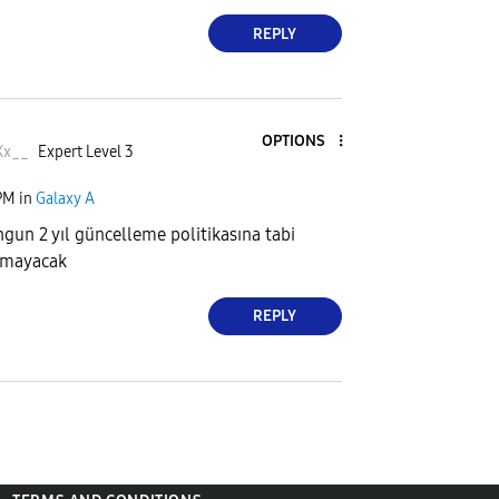
REPLY
OPTIONS
Xx__
Expert Level 3
PM
in
Galaxy A
un 2 yıl güncelleme politikasına tabi
almayacak
REPLY