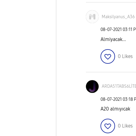
Maksilyanus_A36
‎08-07-2021
03:11 
Almiyacak...
0
Likes
ARDA51TABS6LİT
‎08-07-2021
03:18 
A20 almıyıcak
0
Likes