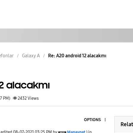
lefonlar
Galaxy A
Re: A20 android 12 alacakmı
12 alacakmı
07 PM)
2432
Views
OPTIONS
Rela
t edited
‎08-07-2021
03:25 PM
by
Manavgat
) in