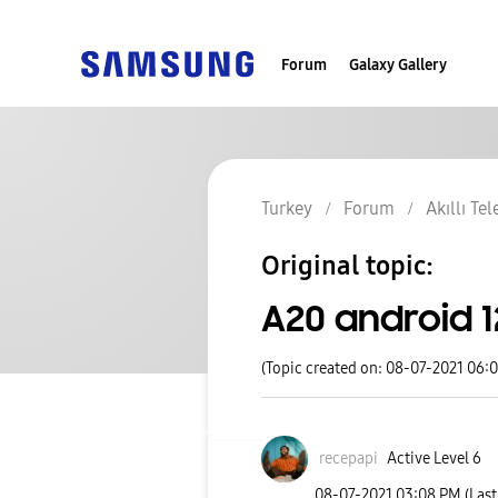
Forum
Galaxy Gallery
Turkey
Forum
Akıllı Te
Original topic:
A20 android 
(Topic created on: 08-07-2021 06:
recepapi
Active Level 6
‎08-07-2021
03:08 PM
(Las