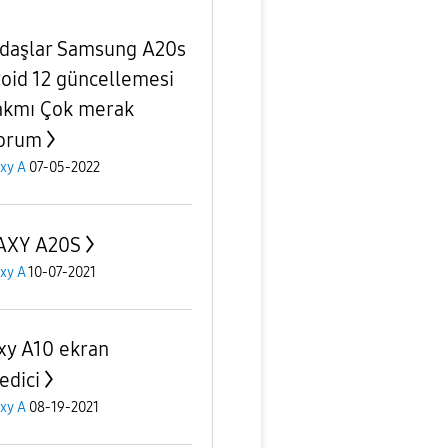
daşlar Samsung A20s
oid 12 güncellemesi
akmı Çok merak
orum
xy A
07-05-2022
AXY A20S
xy A
10-07-2021
xy A10 ekran
edici
xy A
08-19-2021