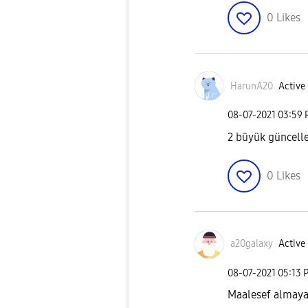
0
Likes
HarunA20
Active 
‎08-07-2021
03:59
2 büyük güncelle
0
Likes
a20galaxy
Active 
‎08-07-2021
05:13 
Maalesef almay