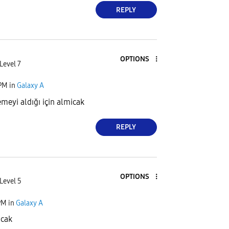
REPLY
OPTIONS
Level 7
 PM
in
Galaxy A
meyi aldığı için almicak
REPLY
OPTIONS
Level 5
PM
in
Galaxy A
acak