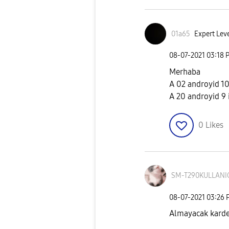
01a65
Expert Leve
‎08-07-2021
03:18 
Merhaba
A 02 androyid 10 
A 20 androyid 9 i
0
Likes
SM-T290KULLANI
‎08-07-2021
03:26 
Almayacak karde