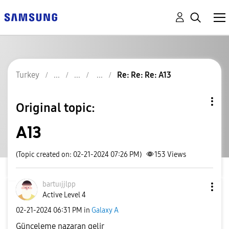
Turkey
Re: Re: Re: A13
Original topic:
A13
(Topic created on: 02-21-2024 07:26 PM)
153
Views
bartuıjjlpp
Active Level 4
‎02-21-2024
06:31 PM
in
Galaxy A
Günceleme nazaran gelir